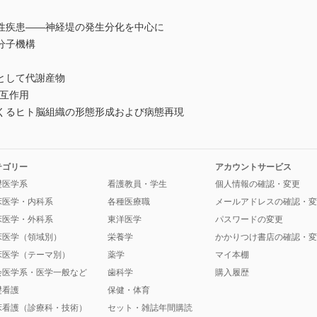
性疾患――神経堤の発生分化を中心に
分子機構
として代謝産物
相互作用
くるヒト脳組織の形態形成および病態再現
テゴリー
アカウントサービス
礎医学系
看護教員・学生
個人情報の確認・変更
床医学・内科系
各種医療職
メールアドレスの確認・変
床医学・外科系
東洋医学
パスワードの変更
床医学（領域別）
栄養学
かかりつけ書店の確認・変
床医学（テーマ別）
薬学
マイ本棚
会医学系・医学一般など
歯科学
購入履歴
礎看護
保健・体育
床看護（診療科・技術）
セット・雑誌年間購読