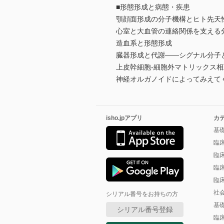
■形態形成と病態・疾患
顎顔面形成の分子機構とヒト先天
心室と大血管の連絡関係を支える
造血系と形態形成
臓器形成と代謝――シグナル分子
上皮幹細胞-細胞外マトリックス
神経オルガノイドによってみえて
isho.jpアプリ
カ
基
臨
臨
臨
臨
社
シリアル番号をお持ちの方
基
シリアル番号登録
臨