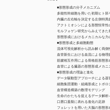
■形態形成の分子メカニズム
多能性幹細胞を用いた初期ヒト胚
内臓の左右軸を決定する左側特異
アクトミオシンによる形態恒常性
モルフォゲン研究からみえてきた
形態形成におけるメカニカルな力
■形態形成と多細胞動態
流体可視化解析から読み解く両側
血管新生における血流による物理
筋腱相互作用による骨格筋形態形
血管による臓器の形態形成メカニ
■形態形成の理論と進化
データ駆動型アプローチによる器
細胞集団運動・組織形成とトポロ
血管構造構築の数理モデリング
生命のかたちを捉えるデータ解析
口唇口蓋裂に表れる進化の足跡
フェレットを用いた大脳の形態形