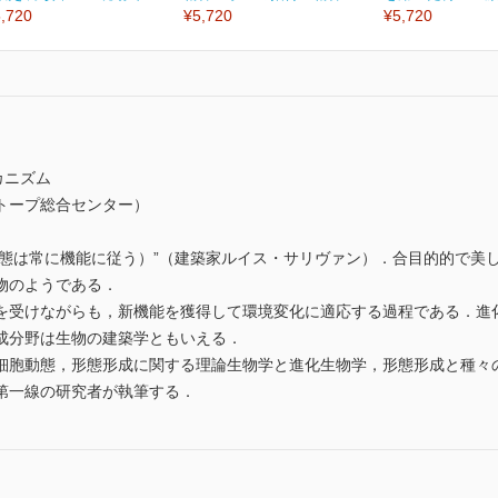
,720
¥5,720
¥5,720
カニズム
トープ総合センター）
 function（形態は常に機能に従う）”（建築家ルイス・サリヴァン）．合目
物のようである．
を受けながらも，新機能を獲得して環境変化に適応する過程である．進
成分野は生物の建築学ともいえる．
細胞動態，形態形成に関する理論生物学と進化生物学，形態形成と種々
第一線の研究者が執筆する．