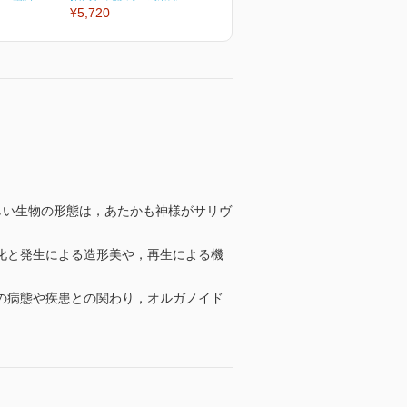
¥5,720
¥5,720
¥
的的で美しい生物の形態は，あたかも神様がサリヴ
化と発生による造形美や，再生による機
の病態や疾患との関わり，オルガノイド