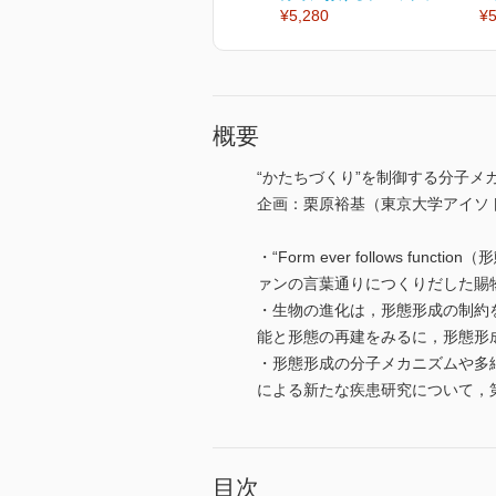
¥5,280
¥5
概要
“かたちづくり”を制御する分子メ
企画：栗原裕基（東京大学アイソ
・“Form ever follows
ァンの言葉通りにつくりだした賜
・生物の進化は，形態形成の制約
能と形態の再建をみるに，形態形
・形態形成の分子メカニズムや多
による新たな疾患研究について，
目次