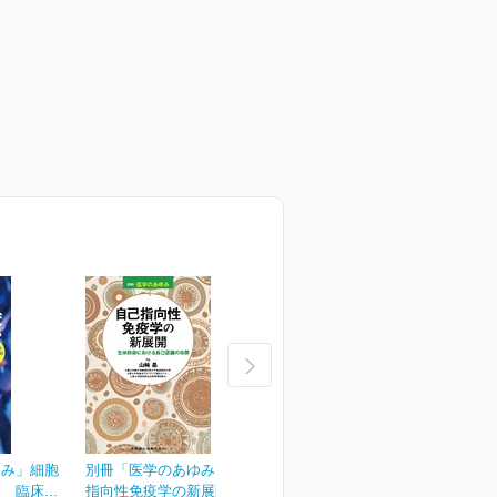
ゆみ」細胞
別冊「医学のあゆみ」自己
別冊「医学のあゆみ」緩和
臨床...
指向性免疫学の新展開...
医療のアップデート