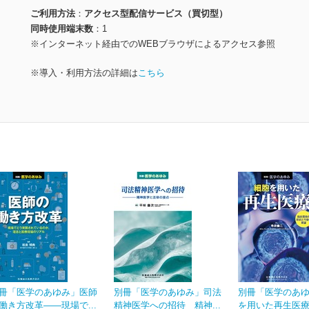
ご利用方法
アクセス型配信サービス（買切型）
同時使用端末数
1
※インターネット経由でのWEBブラウザによるアクセス参照
※導入・利用方法の詳細は
こちら
冊「医学のあゆみ」医師
別冊「医学のあゆみ」司法
別冊「医学のあ
働き方改革――現場で...
精神医学への招待 精神...
を用いた再生医療 