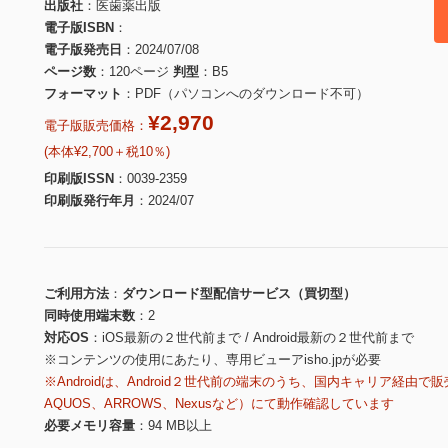
出版社
医歯薬出版
電子版ISBN
電子版発売日
2024/07/08
ページ数
120ページ
判型
B5
フォーマット
PDF（パソコンへのダウンロード不可）
¥2,970
電子版販売価格：
(本体¥2,700＋税10％)
印刷版ISSN
0039-2359
印刷版発行年月
2024/07
ご利用方法
ダウンロード型配信サービス（買切型）
同時使用端末数
2
対応OS
iOS最新の２世代前まで / Android最新の２世代前まで
※コンテンツの使用にあたり、専用ビューアisho.jpが必要
※Androidは、Android２世代前の端末のうち、国内キャリア経由で販
AQUOS、ARROWS、Nexusなど）にて動作確認しています
必要メモリ容量
94 MB以上