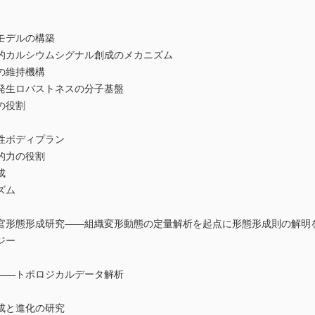
モデルの構築
的カルシウムシグナル創成のメカニズム
の維持機構
発生ロバストネスの分子基盤
の役割
性ボディプラン
的力の役割
成
ズム
官形態形成研究――組織変形動態の定量解析を起点に形態形成則の解明
ジー
――トポロジカルデータ解析
成と進化の研究