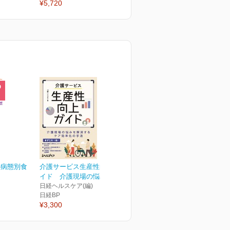
¥5,720
¥5,720
¥
の病態別食
介護サービス生産性向上ガ
イド 介護現場の悩みを...
日経ヘルスケア(編)
日経BP
¥3,300