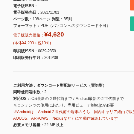
電子版ISBN
電子版発売日
2021/11/01
ページ数
108ページ
判型
B5判
フォーマット
PDF（パソコンへのダウンロード不可）
¥4,620
電子版販売価格：
(本体¥4,200＋税10％)
印刷版ISSN
0039-2359
印刷版発行年月
2019/09
ご利用方法
ダウンロード型配信サービス（買切型）
同時使用端末数
2
対応OS
iOS最新の２世代前まで / Android最新の２世代前まで
※コンテンツの使用にあたり、専用ビューアisho.jpが必要
※Androidは、Android２世代前の端末のうち、国内キャリア経由で販
AQUOS、ARROWS、Nexusなど）にて動作確認しています
必要メモリ容量
22 MB以上