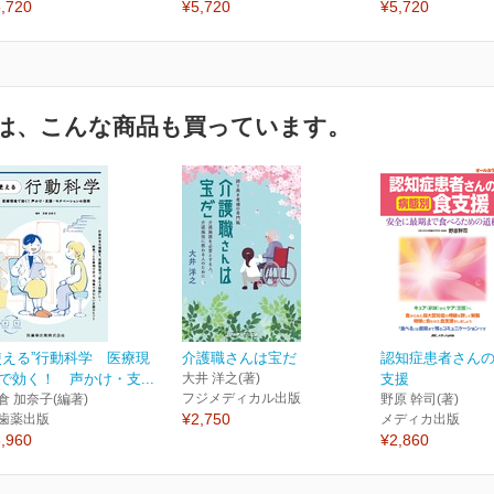
,720
¥5,720
¥5,720
は、こんな商品も買っています。
使える”行動科学 医療現
介護職さんは宝だ
認知症患者さん
で効く！ 声かけ・支...
大井 洋之(著)
支援
フジメディカル出版
倉 加奈子(編著)
野原 幹司(著)
¥2,750
歯薬出版
メディカ出版
,960
¥2,860