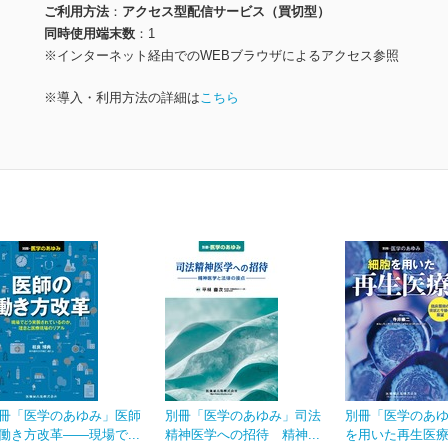
ご利用方法
アクセス型配信サービス（買切型）
同時使用端末数
1
※インターネット経由でのWEBブラウザによるアクセス参照
※導入・利用方法の詳細は
こちら
冊「医学のあゆみ」医師
別冊「医学のあゆみ」司法
別冊「医学のあ
働き方改革――現場で...
精神医学への招待 精神...
を用いた再生医療 