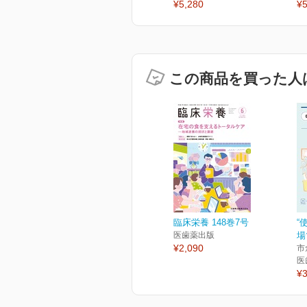
¥5,280
¥5
この商品を買った人
臨床栄養 148巻7号
“
医歯薬出版
場
¥2,090
市
医
¥3