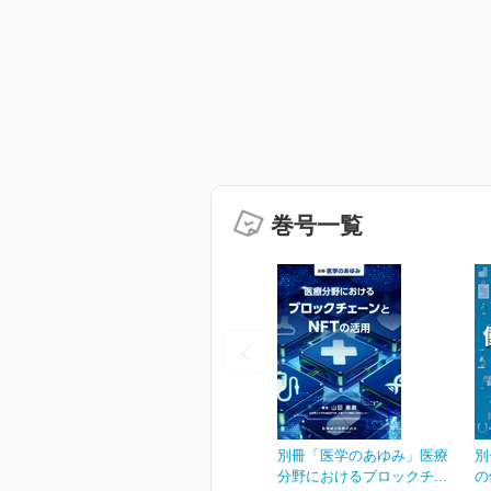
巻号一覧
別冊「医学のあゆみ」医療
別
分野におけるブロックチ...
の