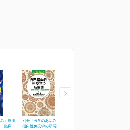
ゆみ」細胞
別冊「医学のあゆみ」自己
別冊「医学のあゆみ」緩和
臨床...
指向性免疫学の新展開...
医療のアップデート