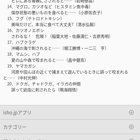
ヒレにある毒棘にさされると……（岩崎泰昌）
14．マグロ，カツオなど（ヒスタミン魚中毒）
保存状態の悪いものを食べると……（小原佐衣子）
15．フグ（テトロドトキシン）
美味だけど，本当に食べて大丈夫?（清水弘毅）
16．カツオノエボシ
さわるな！ 危険！（稲葉大地・佐藤満仁・吉原秀明）
17．ハブクラゲ
沖縄の海で刺されると……（堀江勝博・一二三 亨）
18．マムシ，ハブ
夏の山や森で咬まれると……（畠中健吾）
19．ヤマカガシ
河原や田んぼの近くで捕まえて遊んでいるときに誤って咬まれる
と……（中村光伸）
20．ドクガ，チャドクガ，イラガの仲間
誤って幼虫に刺されたら（鳴海翔悟）
isho.jpアプリ
カテゴリー