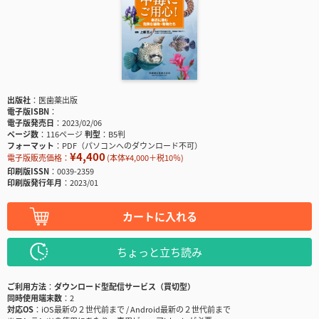
出版社
医歯薬出版
電子版ISBN
電子版発売日
2023/02/06
ページ数
116ページ
判型
B5判
フォーマット
PDF（パソコンへのダウンロード不可）
¥4,400
電子版販売価格：
(本体¥4,000＋税10％)
印刷版ISSN
0039-2359
印刷版発行年月
2023/01
カートに入れる
ちょっと立ち読み
ご利用方法
ダウンロード型配信サービス（買切型）
同時使用端末数
2
対応OS
iOS最新の２世代前まで / Android最新の２世代前まで