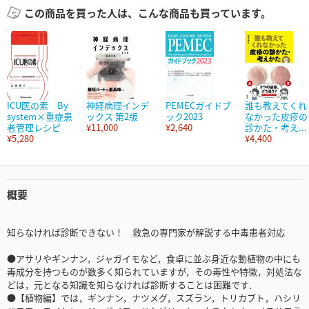
この商品を買った人は、こんな商品も買っています。
ICU医の素 By
神経病理インデ
PEMECガイドブ
誰も教えてくれ
system×重症患
ックス 第2版
ック2023
なかった皮疹の
者管理レシピ
¥11,000
¥2,640
診かた・考え...
¥5,280
¥4,400
概要
知らなければ診断できない！ 救急の専門家が解説する中毒患者対応
●アサリやギンナン，ジャガイモなど，食卓に並ぶ身近な動植物の中にも
毒成分を持つものが数多く知られていますが，その毒性や特徴，対処法な
どは，元となる知識を知らなければ診断することは困難です．
●【植物編】では，ギンナン，ナツメグ，スズラン，トリカブト，ハシリ