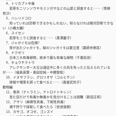
4．トリカブト中毒
若芽をニリンソウやモミジガサなどの山菜と誤食すると……（青柳
有沙）
5．ハシリドコロ
知っていれば診断できるかもしれない，知らなければ絶対診断できな
い（小橋大輔）
6．スイセン
若芽をニラと誤食すると……（黒澤慶子）
7．ジャガイモは危険?
芽が出たジャガイモ，緑のジャガイモは要注意（薬師寺泰匡）
8．ドクゼリ
日本三大有毒植物，欧米で最も有毒な植物（千葉拓世）
9．キョウチクトウ
アレクサンダー大王は遠征中に多くの兵を失ったと伝えられている
が……（福島英賢・奥田宏純・中務智彰）
10．イヌサフラン，グロリオサ（コルヒチン）
球根や塊茎を誤って食べると……（喜屋武玲子）
動物編
11．巻貝（テトラミン，テトロドトキシン）
見た目だけで有毒か無毒かを見分けることは困難（新田正和）
12．アサリ（麻痺性貝毒，下痢性貝毒）
潮干狩りで採取して食べたら（世良俊樹）
13．カサゴ，オコゼ，ゴンズイ