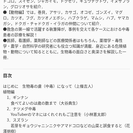
ドコロ，スイセン，ジャガイモ，ドクゼリ，キュウチクトウ，イヌサフラ
ン，グロリオサを紹介．
●【動物編】では，巻貝，アサリ，カサゴ，オコゼ，ゴンズイ，マグ
ロ，カツオ，フグ，カツオノエボシ，ハブクラゲ，マムシ，ハブ，ヤマカ
ガシ，ドクガ・チャドクガ・イラガの仲間について紹介．
●救急の第一線で活躍する執筆陣が，事例を交えて各ケースにおける中毒
患者の診療を解説！
●医師，看護師，薬剤師などの医療関係者はもちろん，薬理学・毒性
学・農学・自然科学の研究者にも役立つ知識が満載．身近にある危険植
物・動物について知るとともに，生物毒の面白さと奥深さを解説した一
冊．
目次
はじめに 生物毒の虜（中毒）になって（上條吉人）
植物編
1．ギンナン
食べてよいのは歳の数まで（大谷典生）
2．ナツメグ中毒
YouTuberのマネにはくれぐれもご注意を（小林憲太郎）
3．スズラン
若芽をギョウジャニンニクやアマドコロなどの山菜と誤食すると（花
澤朋樹）