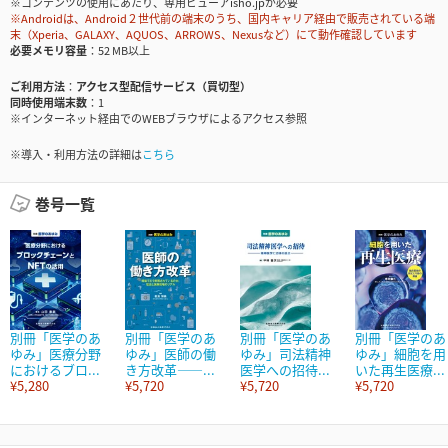
※コンテンツの使用にあたり、専用ビューアisho.jpが必要
※Androidは、Android２世代前の端末のうち、国内キャリア経由で販売されている端
末（Xperia、GALAXY、AQUOS、ARROWS、Nexusなど）にて動作確認しています
必要メモリ容量
52 MB以上
ご利用方法
アクセス型配信サービス（買切型）
同時使用端末数
1
※インターネット経由でのWEBブラウザによるアクセス参照
※導入・利用方法の詳細は
こちら
巻号一覧
別冊「医学のあ
別冊「医学のあ
別冊「医学のあ
別冊「医学のあ
ゆみ」医療分野
ゆみ」医師の働
ゆみ」司法精神
ゆみ」細胞を用
におけるブロ...
き方改革――...
医学への招待...
いた再生医療...
¥5,280
¥5,720
¥5,720
¥5,720