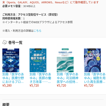
末（Xperia、GALAXY、AQUOS、ARROWS、Nexusなど）にて動作確認しています
必要メモリ容量
30 MB以上
ご利用方法
アクセス型配信サービス（買切型）
同時使用端末数
1
※インターネット経由でのWEBブラウザによるアクセス参照
※導入・利用方法の詳細は
こちら
巻号一覧
別冊「医学のあ
別冊「医学のあ
別冊「医学のあ
別冊「医学のあ
ゆみ」医療分野
ゆみ」医師の働
ゆみ」司法精神
ゆみ」細胞を用
におけるブロ...
き方改革――...
医学への招待...
いた再生医療...
¥5,280
¥5,720
¥5,720
¥5,720
概要