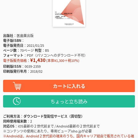
出版社
医歯薬出版
電子版ISBN
電子版発売日
2021/01/25
ページ数
70ページ
判型
B5
フォーマット
PDF（パソコンへのダウンロード不可）
¥1,430
電子版販売価格：
(本体¥1,300＋税10％)
印刷版ISSN
0039-2359
印刷版発行年月
2018/02
カートに入れる
ちょっと立ち読み
ご利用方法
ダウンロード型配信サービス（買切型）
同時使用端末数
2
対応OS
iOS最新の２世代前まで / Android最新の２世代前まで
※コンテンツの使用にあたり、専用ビューアisho.jpが必要
※Androidは、Android２世代前の端末のうち、国内キャリア経由で販売されている端