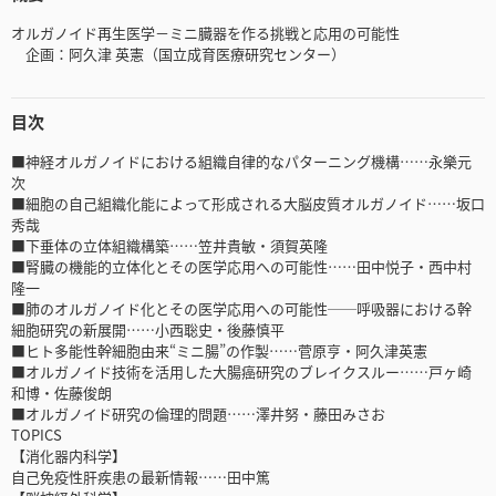
オルガノイド再生医学－ミニ臓器を作る挑戦と応用の可能性
企画：阿久津 英憲（国立成育医療研究センター）
目次
■神経オルガノイドにおける組織自律的なパターニング機構……永樂元
次
■細胞の自己組織化能によって形成される大脳皮質オルガノイド……坂口
秀哉
■下垂体の立体組織構築……笠井貴敏・須賀英隆
■腎臓の機能的立体化とその医学応用への可能性……田中悦子・西中村
隆一
■肺のオルガノイド化とその医学応用への可能性──呼吸器における幹
細胞研究の新展開……小西聡史・後藤慎平
■ヒト多能性幹細胞由来“ミニ腸”の作製……菅原亨・阿久津英憲
■オルガノイド技術を活用した大腸癌研究のブレイクスルー……戸ヶ崎
和博・佐藤俊朗
■オルガノイド研究の倫理的問題……澤井努・藤田みさお
TOPICS
【消化器内科学】
自己免疫性肝疾患の最新情報……田中篤