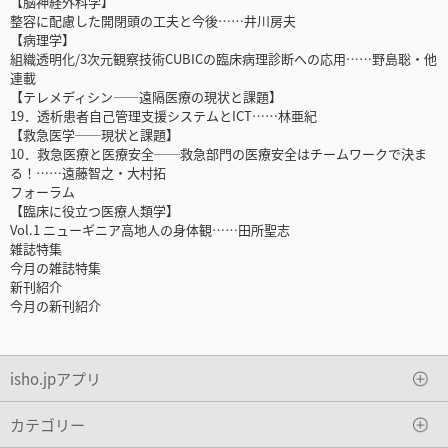
【脳神経外科学】
整容に配慮した開閉頭の工夫と今後……井川房夫
【病理学】
組織透明化/3次元観察技術CUBICの臨床病理診断への応用……野島聡・他
連載
【テレメディシン――遠隔医療の現状と課題】
19．透析患者自己管理支援システムとICT……林亜紀
【救急医学──現状と課題】
10．救急医療と医療安全──救急部門の医療安全はチームワークで決ま
る！……遠藤智之・大村拓
フォーラム
【臨床に役立つ医療人類学】
Vol.1 ニューギニア高地人の身体観……田所聖志
雑誌特集
今月の雑誌特集
新刊紹介
今月の新刊紹介
isho.jpアプリ
カテゴリー