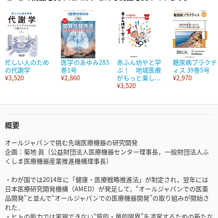
忙しい人のため
医学のあゆみ283
赤ふん坊やと学
糖尿病プラクテ
の代謝学
巻1号
ぶ！ 地域医療
ィス 39巻5号
¥3,520
¥2,860
がもっと楽し...
¥2,970
¥3,520
概要
オールジャパンで挑む先端医療機器の研究開発
企画：菊地 眞（公益財団法人医療機器センター理事長，一般財団法人ふ
くしま医療機器産業推進機構理事長）
・わが国では2014年に「健康・医療戦略推進法」が制定され，翌年には
日本医療研究開発機構（AMED）が発足して，“オールジャパンでの医薬
品開発”と並んで“オールジャパンでの医療機器開発”の取り組みが開始さ
れた．
・ヒトの能力では実現できない“質的・量的限界”を凌駕するための新たな