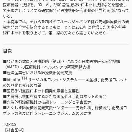
医療機器・技術を，DX，AI，5/6G通信技術やロボット技術などを駆使し
て実現させようとする研究開発が医療機器研究開発の世界的潮流になって
いる．
・本特集では，それらを踏まえてオールジャパンで挑む先端医療機器の研
究開発の全容を紹介するとともに，とくに2020年に登場した国産外科手
術ロボットを取り上げて，第一線の方々から論じていただく．
目次
■わが国の健康・医療戦略（第2期）に基づく日本医療研究開発機構
（AMED）の医療機器・ヘルスケアの研究開発支援
■経済産業省における医療機器開発支援
TM
■hinotori
サージカルロボットシステム――国産初手術支援ロボット
の製品化と今後の展望
■国産手術支援ロボット開発の意義と重要性
■力覚提示機能を有する新たな国産外科手術ロボットの開発
■先端外科治療機器の技能トレーニングと学会認定
■ふくしま医療機器開発支援センター――先端外科手術機器/手術支援ロ
ボットの普及に伴うトレーニングシステムの必要性
TOPICS
【社会医学】