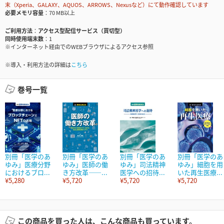
末（Xperia、GALAXY、AQUOS、ARROWS、Nexusなど）にて動作確認しています
必要メモリ容量
70 MB以上
ご利用方法
アクセス型配信サービス（買切型）
同時使用端末数
1
※インターネット経由でのWEBブラウザによるアクセス参照
※導入・利用方法の詳細は
こちら
巻号一覧
別冊「医学のあ
別冊「医学のあ
別冊「医学のあ
別冊「医学のあ
ゆみ」医療分野
ゆみ」医師の働
ゆみ」司法精神
ゆみ」細胞を用
におけるブロ...
き方改革――...
医学への招待...
いた再生医療...
¥5,280
¥5,720
¥5,720
¥5,720
この商品を買った人は、こんな商品も買っています。