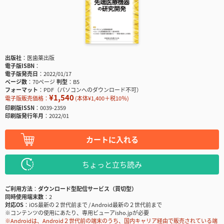
出版社
医歯薬出版
電子版ISBN
電子版発売日
2022/01/17
ページ数
70ページ
判型
B5
フォーマット
PDF（パソコンへのダウンロード不可）
¥1,540
電子版販売価格：
(本体¥1,400＋税10％)
印刷版ISSN
0039-2359
印刷版発行年月
2022/01
カートに入れる
ちょっと立ち読み
ご利用方法
ダウンロード型配信サービス（買切型）
同時使用端末数
2
対応OS
iOS最新の２世代前まで / Android最新の２世代前まで
※コンテンツの使用にあたり、専用ビューアisho.jpが必要
※Androidは、Android２世代前の端末のうち、国内キャリア経由で販売されている端