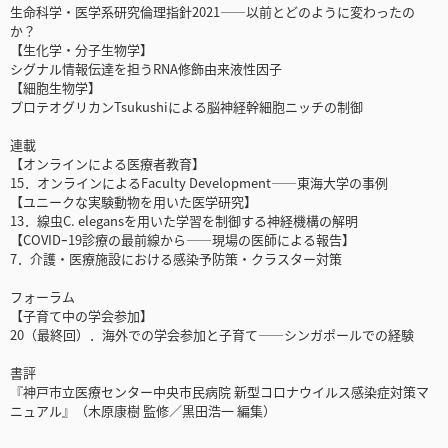
生命科学・医学系研究倫理指針2021――以前とどのように変わったの
か？
【生化学・分子生物学】
シグナル情報伝達を担うRNA修飾由来液性因子
【細胞生物学】
プロテオグリカンTsukushiによる脳神経幹細胞ニッチの制御
連載
【オンラインによる医療者教育】
15．オンラインによるFaculty Development――東海大学の事例
【ユニークな実験動物を用いた医学研究】
13．線虫C. elegansを用いた学習を制御する神経機構の解明
【COVIDｰ19診療の最前線から――現場の医師による報告】
7．介護・医療施設における感染予防策・クラスター対策
フォーラム
【子育て中の学会参加】
20（最終回）．海外での学会参加と子育て――シンガポールでの経験
書評
『神戸市立医療センター中央市民病院 新型コロナウイルス感染症対策マ
ニュアル』（木原康樹 監修／黒田浩一 編集）