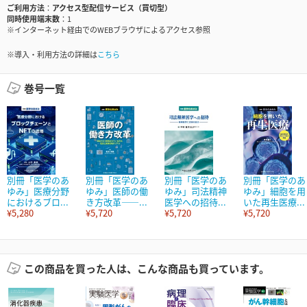
ご利用方法
アクセス型配信サービス（買切型）
同時使用端末数
1
※インターネット経由でのWEBブラウザによるアクセス参照
※導入・利用方法の詳細は
こちら
巻号一覧
別冊「医学のあ
別冊「医学のあ
別冊「医学のあ
別冊「医学のあ
ゆみ」医療分野
ゆみ」医師の働
ゆみ」司法精神
ゆみ」細胞を用
におけるブロ...
き方改革――...
医学への招待...
いた再生医療...
¥5,280
¥5,720
¥5,720
¥5,720
この商品を買った人は、こんな商品も買っています。