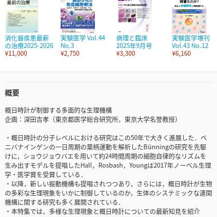
消化器疾患最新
実験医学 Vol.44
病理と臨床
実験医学増刊
の治療2025-2026
No.3
2025年9月号
Vol.43 No.12
¥11,000
¥2,750
¥3,300
¥6,160
概要
概日時計が制御する多面的な生理機構
企画：深田吉孝（東京都医学総合研究所，東京大学名誉教授）
・概日時計の分子レベルにおける研究はこの50年で大きく進展した．ベ
ニバナインゲンの一日周期の葉柄運動を解析したBünningの研究を先駆
けに，ショウジョウバエを用いて約24時間周期の細胞自律的なリズムを
生み出すモデルを提唱したHall，Rosbash，Youngは2017年ノーベル生理
学・医学賞を受賞している．
・以降，新しい振動機構も提唱されつつあり，さらには，概日時計が生物
の多彩な生理現象をいかに制御しているのか，生体のシステミックな連関
機構に関する研究も多く展開されている．
・本特集では，多様な生理現象と概日時計についての最新知見を紹介