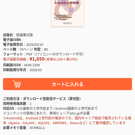
出版社
医歯薬出版
電子版ISBN
電子版発売日
2025/03/10
ページ数
70ページ
判型
B5
フォーマット
PDF（パソコンへのダウンロード不可）
¥1,650
電子版販売価格：
(本体¥1,500＋税10％)
印刷版ISSN
0039-2359
印刷版発行年月
2025/03
カートに入れる
ご利用方法
ダウンロード型配信サービス（買切型）
同時使用端末数
2
対応OS
iOS最新の２世代前まで / Android最新の２世代前まで
※コンテンツの使用にあたり、専用ビューアisho.jpが必要
※Androidは、Android２世代前の端末のうち、国内キャリア経由で販売されている端
末（Xperia、GALAXY、AQUOS、ARROWS、Nexusなど）にて動作確認しています
必要メモリ容量
30 MB以上