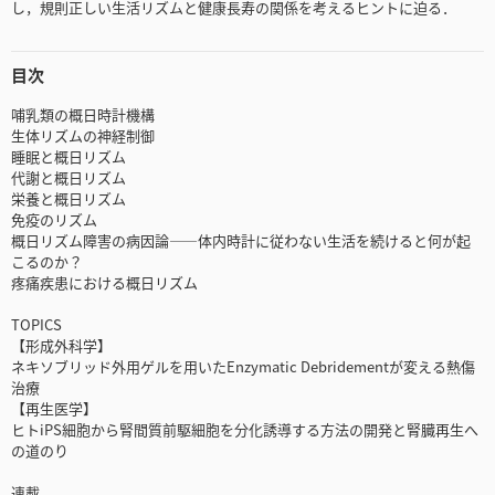
し，規則正しい生活リズムと健康長寿の関係を考えるヒントに迫る．
目次
哺乳類の概日時計機構
生体リズムの神経制御
睡眠と概日リズム
代謝と概日リズム
栄養と概日リズム
免疫のリズム
概日リズム障害の病因論――体内時計に従わない生活を続けると何が起
こるのか？
疼痛疾患における概日リズム
TOPICS
【形成外科学】
ネキソブリッド外用ゲルを用いたEnzymatic Debridementが変える熱傷
治療
【再生医学】
ヒトiPS細胞から腎間質前駆細胞を分化誘導する方法の開発と腎臓再生へ
の道のり
連載