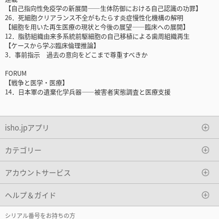
【自己指向性免疫学の新展開――生体防御における自己認識の功罪】
26．死細胞クリアランス不全がもたらす炎症慢性化機構の解明
【細胞を用いた再生医療の現状と今後の展望――臨床への展開】
12．脂肪組織由来多系統前駆細胞の自己移植による歯周組織再生
【ケースから学ぶ臨床倫理推論】
3．事前指示 過去の意向をどこまで尊重すべきか
FORUM
【戦争と医学・医療】
14．日本軍の遺棄化学兵器――被害者実態調査と医療支援
isho.jpアプリ
カテゴリー
アカウントサービス
ヘルプ＆ガイド
シリアル番号をお持ちの方