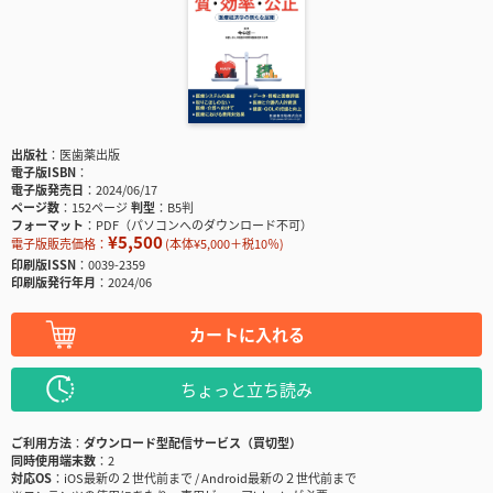
出版社
医歯薬出版
電子版ISBN
電子版発売日
2024/06/17
ページ数
152ページ
判型
B5判
フォーマット
PDF（パソコンへのダウンロード不可）
¥5,500
電子版販売価格：
(本体¥5,000＋税10％)
印刷版ISSN
0039-2359
印刷版発行年月
2024/06
カートに入れる
ちょっと立ち読み
ご利用方法
ダウンロード型配信サービス（買切型）
同時使用端末数
2
対応OS
iOS最新の２世代前まで / Android最新の２世代前まで