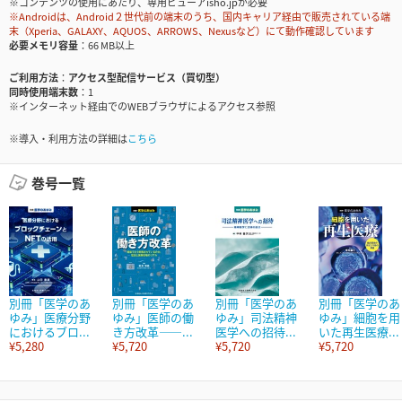
※コンテンツの使用にあたり、専用ビューアisho.jpが必要
※Androidは、Android２世代前の端末のうち、国内キャリア経由で販売されている端
末（Xperia、GALAXY、AQUOS、ARROWS、Nexusなど）にて動作確認しています
必要メモリ容量
66 MB以上
ご利用方法
アクセス型配信サービス（買切型）
同時使用端末数
1
※インターネット経由でのWEBブラウザによるアクセス参照
※導入・利用方法の詳細は
こちら
巻号一覧
別冊「医学のあ
別冊「医学のあ
別冊「医学のあ
別冊「医学のあ
ゆみ」医療分野
ゆみ」医師の働
ゆみ」司法精神
ゆみ」細胞を用
におけるブロ...
き方改革――...
医学への招待...
いた再生医療...
¥5,280
¥5,720
¥5,720
¥5,720