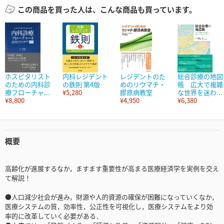
この商品を買った人は、こんな商品も買っています。
ホスピタリスト
内科レジデント
レジデントのた
総合診療の地図
のための内科診
の鉄則 第4版
めのリウマチ・
帳 広大で複雑
療フローチャ...
¥5,280
膠原病教室
な世界を迷わ...
¥8,800
¥4,950
¥6,380
概要
高齢化が進展するなか，ますます重要性が高まる医療経済学を実例を交え
て解説！
●人口減少社会が進み，財源や人的資源の確保が困難になっていくなか，
医療システムの質，効率性，公正性を可視化し，医療システムをより効
率的に改革していく必要がある．