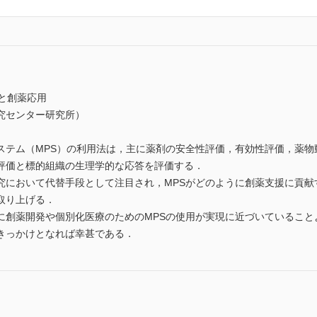
と創薬応用
究センター研究所）
ステム（MPS）の利用法は，主に薬剤の安全性評価，有効性評価，薬物
評価と標的組織の生理学的な応答を評価する．
究において代替手段として注目され，MPSがどのように創薬支援に貢献
取り上げる．
に創薬開発や個別化医療のためのMPSの使用が実現に近づいていること
きっかけとなれば幸甚である．