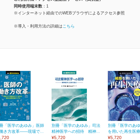
同時使用端末数
1
※インターネット経由でのWEBブラウザによるアクセス参照
※導入・利用方法の詳細は
こちら
冊「医学のあゆみ」医師
別冊「医学のあゆみ」司法
別冊「医学のあ
働き方改革――現場で...
精神医学への招待 精神...
を用いた再生医療 
,720
¥5,720
¥5,720