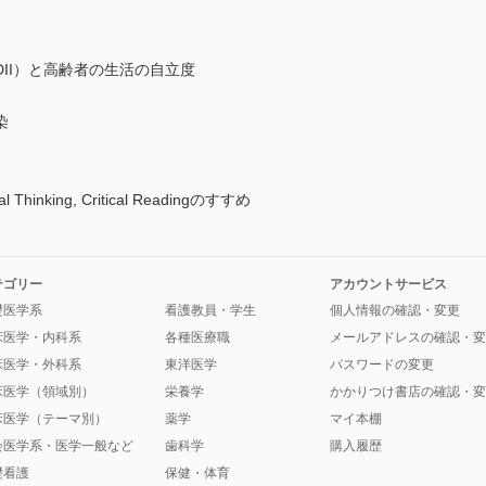
II）と高齢者の生活の自立度
染
nking, Critical Readingのすすめ
テゴリー
アカウントサービス
礎医学系
看護教員・学生
個人情報の確認・変更
床医学・内科系
各種医療職
メールアドレスの確認・変
床医学・外科系
東洋医学
パスワードの変更
床医学（領域別）
栄養学
かかりつけ書店の確認・変
床医学（テーマ別）
薬学
マイ本棚
会医学系・医学一般など
歯科学
購入履歴
礎看護
保健・体育