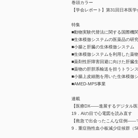
巻頭カラー
【学会レポート】第31回日本医学会
特集
■動物実験代替法に関する国際機
■生体模倣システムの医薬品の研
■小腸と肝臓の生体模倣システム
■生体模倣システムを利用した薬
■薬剤性肝障害回避に向けた肝臓
■薬物の肝胆系輸送を担うトラン
■小腸上皮細胞を用いた生体模倣
■AMED-MPS事業
連載
【医療DX――進展するデジタル
19．AIの目で心電図を読み直す
【救急で出会ったこんな症例――
9．重症熱性血小板減少症候群（