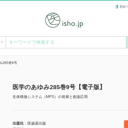
初め
ー
285巻9号
医学のあゆみ285巻9号【電子版】
生体模倣システム（MPS）の発展と創薬応用
出版社
医歯薬出版