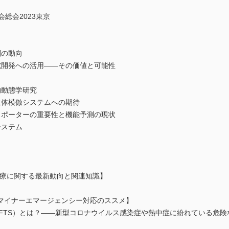
総会2023東京
関の動向
究開発への活用――その価値と可能性
物動態学研究
生体模倣システムへの期待
スポーターの重要性と機能予測の現状
システム
医療に関する最新動向と関連知識】
マイナーエマージェンシー対応のススメ】
SFTS）とは？――新型コロナウイルス感染症や熱中症に紛れている危