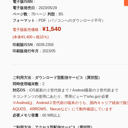
電子版ISBN
電子版発売日
2023/05/29
ページ数
70ページ
判型
B5
フォーマット
PDF（パソコンへのダウンロード不可）
¥1,540
電子版販売価格：
(本体¥1,400＋税10％)
印刷版ISSN
0039-2359
印刷版発行年月
2023/05
ご利用方法
ダウンロード型配信サービス（買切型）
同時使用端末数
2
対応OS
iOS最新の２世代前まで / Android最新の２世代前まで
※コンテンツの使用にあたり、専用ビューアisho.jpが必要
※Androidは、Android２世代前の端末のうち、国内キャリア経由で販
AQUOS、ARROWS、Nexusなど）にて動作確認しています
必要メモリ容量
60 MB以上
ご利用方法
アクセス型配信サービス（買切型）