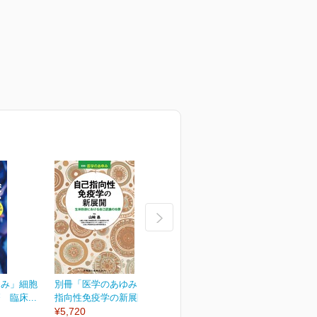
ゆみ」細胞
別冊「医学のあゆみ」自己
別冊「医学のあゆみ」緩和
臨床...
指向性免疫学の新展開...
医療のアップデート
¥5,720
¥5,720
¥