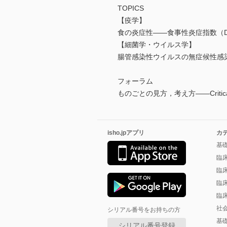
TOPICS
【疫学】
食の炎症性――食事性炎症指数（D
【細菌学・ウイルス学】
腸管感染性ウイルスの無症候性感
フォーラム
ものごとの見方，考え方――Critical Thi
isho.jpアプリ
カ
基
臨
臨
臨
臨
社
シリアル番号をお持ちの方
基
シリアル番号登録