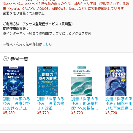
※Androidは、Android２世代前の端末のうち、国内キャリア経由で販売されている端
末（Xperia、GALAXY、AQUOS、ARROWS、Nexusなど）にて動作確認しています
必要メモリ容量
72 MB以上
ご利用方法
アクセス型配信サービス（買切型）
同時使用端末数
1
※インターネット経由でのWEBブラウザによるアクセス参照
※導入・利用方法の詳細は
こちら
巻号一覧
別冊「医学のあ
別冊「医学のあ
別冊「医学のあ
別冊「医学のあ
ゆみ」医療分野
ゆみ」医師の働
ゆみ」司法精神
ゆみ」細胞を用
におけるブロ...
き方改革――...
医学への招待...
いた再生医療...
¥5,280
¥5,720
¥5,720
¥5,720