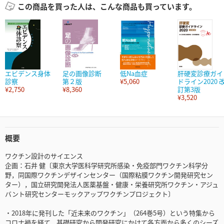
この商品を買った人は、こんな商品も買っています。
エビデンス身体
足の画像診断
低Na血症
肝硬変診療ガイ
診察
第２版
¥5,060
ドライン2020 
¥2,750
¥8,360
訂第3版
¥3,520
概要
ワクチン設計のサイエンス
企画：石井 健〔東京大学医科学研究所感染・免疫部門ワクチン科学分
野，同国際ワクチンデザインセンター（国際粘膜ワクチン開発研究セン
ター），国立研究開発法人医薬基盤・健康・栄養研究所ワクチン・アジュ
バント研究センターモックアップワクチンプロジェクト〕
・2018年に発刊した「近未来のワクチン」（264巻5号）という特集から
コロナ禍を経て，基礎研究から開発研究にかけて各方面から多くのシーズ