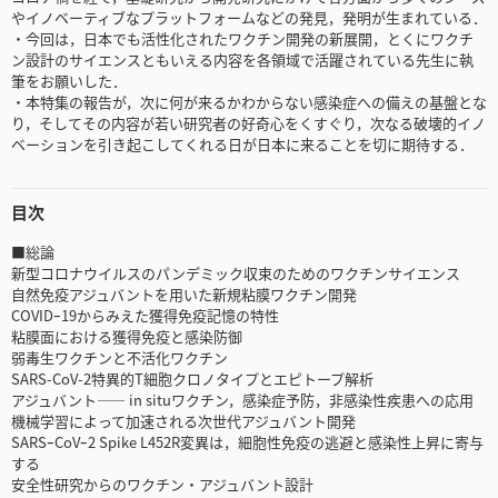
やイノベーティブなプラットフォームなどの発見，発明が生まれている．
・今回は，日本でも活性化されたワクチン開発の新展開，とくにワクチ
ン設計のサイエンスともいえる内容を各領域で活躍されている先生に執
筆をお願いした．
・本特集の報告が，次に何が来るかわからない感染症への備えの基盤とな
り，そしてその内容が若い研究者の好奇心をくすぐり，次なる破壊的イノ
ベーションを引き起こしてくれる日が日本に来ることを切に期待する．
目次
■総論
新型コロナウイルスのパンデミック収束のためのワクチンサイエンス
自然免疫アジュバントを用いた新規粘膜ワクチン開発
COVIDｰ19からみえた獲得免疫記憶の特性
粘膜面における獲得免疫と感染防御
弱毒生ワクチンと不活化ワクチン
SARS-CoV-2特異的T細胞クロノタイプとエピトープ解析
アジュバント―― in situワクチン，感染症予防，非感染性疾患への応用
機械学習によって加速される次世代アジュバント開発
SARSｰCoVｰ2 Spike L452R変異は，細胞性免疫の逃避と感染性上昇に寄与
する
安全性研究からのワクチン・アジュバント設計