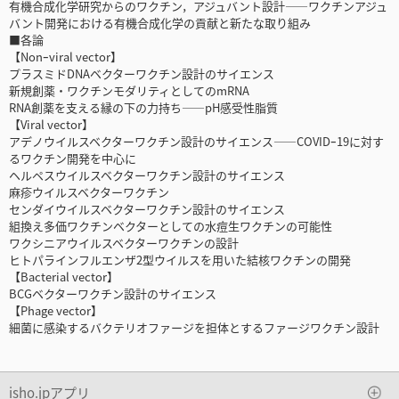
有機合成化学研究からのワクチン，アジュバント設計――ワクチンアジュ
バント開発における有機合成化学の貢献と新たな取り組み
■各論
【Nonｰviral vector】
プラスミドDNAベクターワクチン設計のサイエンス
新規創薬・ワクチンモダリティとしてのmRNA
RNA創薬を支える縁の下の力持ち――pH感受性脂質
【Viral vector】
アデノウイルスベクターワクチン設計のサイエンス――COVIDｰ19に対す
るワクチン開発を中心に
ヘルペスウイルスベクターワクチン設計のサイエンス
麻疹ウイルスベクターワクチン
センダイウイルスベクターワクチン設計のサイエンス
組換え多価ワクチンベクターとしての水痘生ワクチンの可能性
ワクシニアウイルスベクターワクチンの設計
ヒトパラインフルエンザ2型ウイルスを用いた結核ワクチンの開発
【Bacterial vector】
BCGベクターワクチン設計のサイエンス
【Phage vector】
細菌に感染するバクテリオファージを担体とするファージワクチン設計
isho.jpアプリ