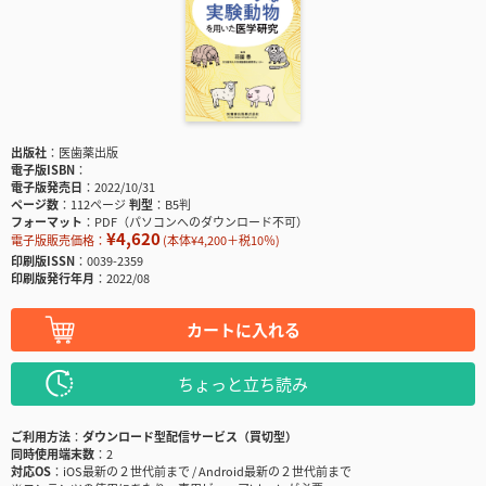
出版社
医歯薬出版
電子版ISBN
電子版発売日
2022/10/31
ページ数
112ページ
判型
B5判
フォーマット
PDF（パソコンへのダウンロード不可）
¥4,620
電子版販売価格：
(本体¥4,200＋税10％)
印刷版ISSN
0039-2359
印刷版発行年月
2022/08
カートに入れる
ちょっと立ち読み
ご利用方法
ダウンロード型配信サービス（買切型）
同時使用端末数
2
対応OS
iOS最新の２世代前まで / Android最新の２世代前まで