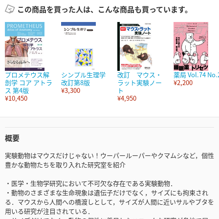
この商品を買った人は、こんな商品も買っています。
プロメテウス解
シンプル生理学
改訂 マウス・
薬局 Vol.74 No.
剖学 コア アトラ
改訂第8版
ラット実験ノー
¥2,200
ス 第4版
¥3,300
ト
¥10,450
¥4,950
概要
実験動物はマウスだけじゃない！ウーパールーパーやクマムシなど，個性
豊かな動物たちを取り入れた研究室を紹介
・医学・生物学研究において不可欠な存在である実験動物．
・動物のさまざまな生命現象は遺伝子だけでなく，サイズにも拘束され
る．マウスから人間への橋渡しとして，サイズが人間に近いサルやブタを
用いる研究が注目されている．