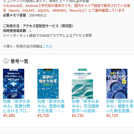
※コンテンツの使用にあたり、専用ビューアisho.jpが必要
※Androidは、Android２世代前の端末のうち、国内キャリア経由で販売されている端
末（Xperia、GALAXY、AQUOS、ARROWS、Nexusなど）にて動作確認しています
必要メモリ容量
108 MB以上
ご利用方法
アクセス型配信サービス（買切型）
同時使用端末数
1
※インターネット経由でのWEBブラウザによるアクセス参照
※導入・利用方法の詳細は
こちら
巻号一覧
別冊「医学のあ
別冊「医学のあ
別冊「医学のあ
別冊「医学のあ
ゆみ」医療分野
ゆみ」医師の働
ゆみ」司法精神
ゆみ」細胞を用
におけるブロ...
き方改革――...
医学への招待...
いた再生医療...
¥5,280
¥5,720
¥5,720
¥5,720