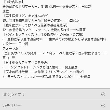
【血液内科学】
鉄過剰症の新規マーカー，NTBIとLPI……齋藤豪志・生田克哉
連載
【再生医療はどこまで進んだか】
19．異種動物を用いた三次元臓器の作出……山口智之
【臨床医が知っておくべき最新の基礎免疫学】
12．疾患特異的マクロファージの機能的多様性……佐藤荘
【バイオミメティクス（生体模倣技術）の医療への応用】
8．生物に学ぶ生体適合材料――生体系の水の構造から学ぶ生体適合材料
の設計……田中賢
フォーラム
C型肝炎ウイルスの発見――2020年ノーベル生理学・医学賞によせて……
茶山一彰
【日本型セルフケアへのあゆみ】
8．コンタクトトレーシングと個人情報……児玉龍彦
【天才の精神分析――病跡学（パトグラフィ）への誘い】
7．モーリス・ラヴェル――結晶化できない音楽……小林聡幸
isho.jpアプリ
カテゴリー