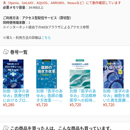
末（Xperia、GALAXY、AQUOS、ARROWS、Nexusなど）にて動作確認しています
必要メモリ容量
34 MB以上
ご利用方法
アクセス型配信サービス（買切型）
同時使用端末数
1
※インターネット経由でのWEBブラウザによるアクセス参照
※導入・利用方法の詳細は
こちら
巻号一覧
別冊「医学のあ
別冊「医学のあ
別冊「医学のあ
別冊「医学のあ
ゆみ」医療分野
ゆみ」医師の働
ゆみ」司法精神
ゆみ」細胞を用
におけるブロ...
き方改革――...
医学への招待...
いた再生医療...
¥5,280
¥5,720
¥5,720
¥5,720
この商品を買った人は、こんな商品も買っています。