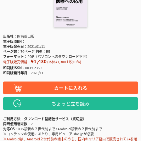
出版社
医歯薬出版
電子版ISBN
電子版発売日
2021/01/11
ページ数
70ページ
判型
B5
フォーマット
PDF（パソコンへのダウンロード不可）
¥1,430
電子版販売価格：
(本体¥1,300＋税10％)
印刷版ISSN
0039-2359
印刷版発行年月
2020/11
カートに入れる
ちょっと立ち読み
ご利用方法
ダウンロード型配信サービス（買切型）
同時使用端末数
2
対応OS
iOS最新の２世代前まで / Android最新の２世代前まで
※コンテンツの使用にあたり、専用ビューアisho.jpが必要
※Androidは、Android２世代前の端末のうち、国内キャリア経由で販売されている端