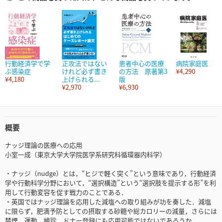
行動経済学で学
正攻法ではない
患者中心の医療
病院家庭医
ぶ感染症
けれど必ず書き
の方法 原著第3
¥4,290
¥4,180
上げられる...
版
¥2,970
¥6,930
概要
ナッジ理論の医療への応用
小室一成（東京大学大学院医学系研究科循環器内科学）
・ナッジ（nudge）とは，“ヒジで軽く突く”という意味であり，行動経済
学や行動科学分野において，“選択構造”という“選択肢を提示する形”を利
用して行動変容を促す戦力のことである．
・英国ではナッジ理論を応用した減塩への取り組みが功を奏した．減塩
に限らず，肥満予防としての摂取する砂糖や総カロリーの減量，さらには
禁煙，運動，検診，ドナー登録にも応用可能ではないであろうか．