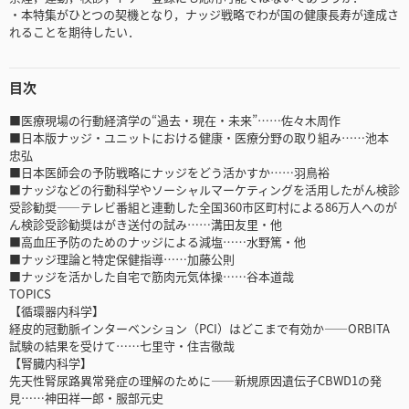
・本特集がひとつの契機となり，ナッジ戦略でわが国の健康長寿が達成さ
れることを期待したい．
目次
■医療現場の行動経済学の“過去・現在・未来”……佐々木周作
■日本版ナッジ・ユニットにおける健康・医療分野の取り組み……池本
忠弘
■日本医師会の予防戦略にナッジをどう活かすか……羽鳥裕
■ナッジなどの行動科学やソーシャルマーケティングを活用したがん検診
受診勧奨――テレビ番組と連動した全国360市区町村による86万人へのが
ん検診受診勧奨はがき送付の試み……溝田友里・他
■高血圧予防のためのナッジによる減塩……水野篤・他
■ナッジ理論と特定保健指導……加藤公則
■ナッジを活かした自宅で筋肉元気体操……谷本道哉
TOPICS
【循環器内科学】
経皮的冠動脈インターベンション（PCI）はどこまで有効か――ORBITA
試験の結果を受けて……七里守・住吉徹哉
【腎臓内科学】
先天性腎尿路異常発症の理解のために――新規原因遺伝子CBWD1の発
見……神田祥一郎・服部元史