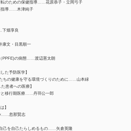
運転のための保健指導……花原恭子・立岡弓子
薬指導……木津純子
……下畑享良
井康文・目黒順一
astosis（PPFE)の病態……渡辺憲太朗
tを目指した予防医学】
もたちの健康を守る環境づくりのために……山本緑
した患者への医療】
者と移行期医療……丹羽公一郎
とは】
sely……忽那賢志
は自己を自己たらしめるもの……矢倉英隆