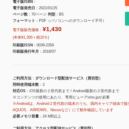
電子版ISBN
電子版発売日
2021/01/25
ページ数
70ページ
判型
B5
フォーマット
PDF（パソコンへのダウンロード不可）
¥1,430
電子版販売価格：
(本体¥1,300＋税10％)
印刷版ISSN
0039-2359
印刷版発行年月
2018/07
ご利用方法
ダウンロード型配信サービス（買切型）
同時使用端末数
2
対応OS
iOS最新の２世代前まで / Android最新の２世代前まで
※コンテンツの使用にあたり、専用ビューアisho.jpが必要
※Androidは、Android２世代前の端末のうち、国内キャリア経由で販
AQUOS、ARROWS、Nexusなど）にて動作確認しています
必要メモリ容量
24 MB以上
ご利用方法
アクセス型配信サービス（買切型）