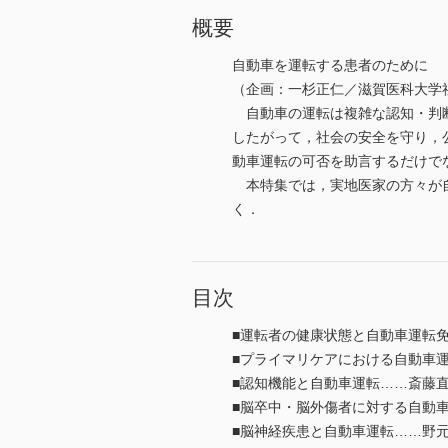
概要
自動車を運転する患者のために
（企画：一杉正仁／滋賀医科大学
自動車の運転は複雑な認知・判断
したがって，社会の安全を守り，
動車運転の可否を助言するだけで
本特集では，実地医家の方々が自
く．
目次
■運転者の健康状態と自動車運転
■プライマリケアにおける自動車
■認知機能と自動車運転……斎藤
■脳卒中・脳外傷者に対する自動
■脳神経疾患と自動車運転……野