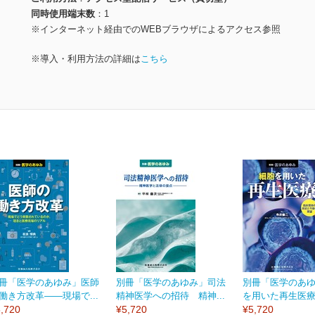
同時使用端末数
1
※インターネット経由でのWEBブラウザによるアクセス参照
※導入・利用方法の詳細は
こちら
冊「医学のあゆみ」医師
別冊「医学のあゆみ」司法
別冊「医学のあ
働き方改革――現場で...
精神医学への招待 精神...
を用いた再生医療 
,720
¥5,720
¥5,720