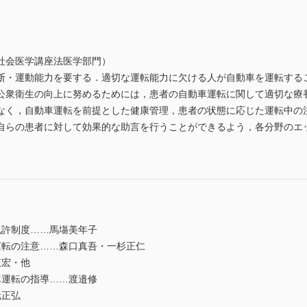
社会医学講座法医学部門）
・運動能力を要する．適切な運転能力に欠ける人が自動車を運転する
公衆衛生の向上に努めるためには，患者の自動車運転に関して適切な療
なく，自動車運転を前提とした健康管理，患者の状態に応じた運転中の
らの患者に対して効果的な助言を行うことができるよう，各分野のエ
免許制度……馬塲美年子
運転の注意……森口真吾・一杉正仁
直宏・他
車運転の指導……渡邉修
元正弘