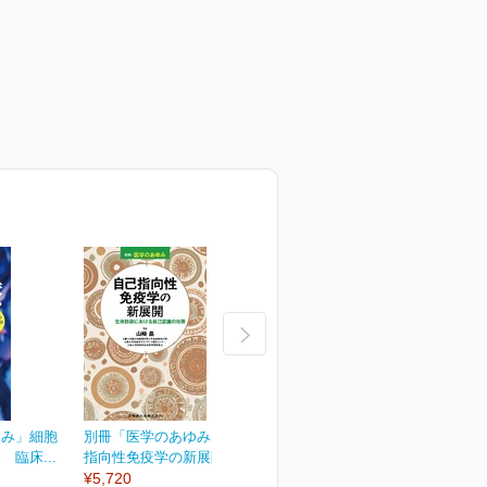
ゆみ」細胞
別冊「医学のあゆみ」自己
別冊「医学のあゆみ」緩和
臨床...
指向性免疫学の新展開...
医療のアップデート
¥5,720
¥5,720
¥