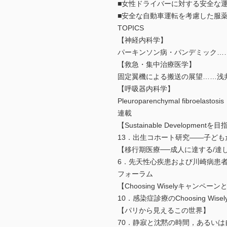
■女性ドライバーに対する安全な
■安全な自動車運転を考慮した服
TOPICS
【神経内科学】
パーキンソン病・パンデミック
【救急・集中治療医学】
固定翼機による搬送の展望……浅
【呼吸器内科学】
Pleuroparenchymal fibroel
連載
【Sustainable Developmen
13．出生コホート研究――子ど
【移行期医療──成人に達する/達
6．先天性心疾患および川崎病患
フォーラム
【Choosing Wiselyキャンペーン
10．感染症診療のChoosing Wi
【パリから見えるこの世界】
70．静寂と沈黙の時間，あるい