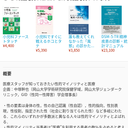
小児科ファース
小児科ですぐに
誰も教えてくれ
DSM-5-TR 精神
トタッチ
戦えるホコとタ
なかった「風
疾患の診断・統
¥4,400
テ
邪」の診かた...
計マニュアル
¥5,390
¥3,850
¥23,100
概要
医療スタッフが知っておきたい性的マイノリティと医療
企画：中塚幹也〔岡山大学学術研究院保健学域，岡山大学ジェンダーク
リニック，GID（性同一性障害）学会理事長〕
・性の要素は身体の性，性の自己認識（性自認），性的指向，性別表
現，性役割，指定された性（社会に割り当てられた性）など多岐にわた
る．これらのいずれかが多数派と異なる人々は性的マイノリティとよばれ
る．
・性的マイノリティ当事者は“医療”を利用する患者の数％を占めると考え