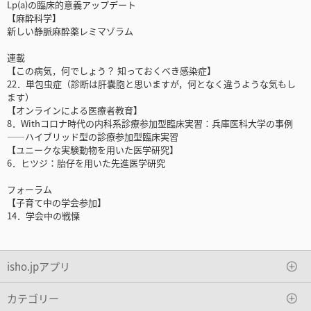
Lp(a)の臨床的意義アップデート
【麻酔科学】
新しい静脈麻酔薬レミマゾラム
連載
【この病気，何でしょう？ 知っておくべき感染症】
22．単包虫症（診断は肝嚢胞と思いますが，何となく違うような気もし
ます）
【オンラインによる医療者教育】
8．Withコロナ時代の内科系診療参加型臨床実習：兵庫医科大学の事例
――ハイブリッド型の診療参加型臨床実習
【ユニークな実験動物を用いた医学研究】
6．ヒツジ：胎仔を用いた先進医学研究
フォーラム
【子育て中の学会参加】
14．学会中の戦慄
isho.jpアプリ
カテゴリー