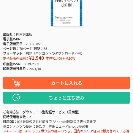
出版社
医歯薬出版
電子版ISBN
電子版発売日
2021/10/25
ページ数
70ページ
判型
B5
フォーマット
PDF（パソコンへのダウンロード不可）
¥1,540
電子版販売価格：
(本体¥1,400＋税10％)
印刷版ISSN
0039-2359
印刷版発行年月
2021/10
カートに入れる
ちょっと立ち読み
ご利用方法
ダウンロード型配信サービス（買切型）
同時使用端末数
2
対応OS
iOS最新の２世代前まで / Android最新の２世代前まで
※コンテンツの使用にあたり、専用ビューアisho.jpが必要
※Androidは、Android２世代前の端末のうち、国内キャリア経由で販売されている端