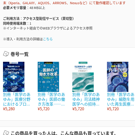
末（Xperia、GALAXY、AQUOS、ARROWS、Nexusなど）にて動作確認しています
必要メモリ容量
48 MB以上
ご利用方法
アクセス型配信サービス（買切型）
同時使用端末数
1
※インターネット経由でのWEBブラウザによるアクセス参照
※導入・利用方法の詳細は
こちら
巻号一覧
別冊「医学のあ
別冊「医学のあ
別冊「医学のあ
別冊「医学のあ
ゆみ」医療分野
ゆみ」医師の働
ゆみ」司法精神
ゆみ」細胞を用
におけるブロ...
き方改革――...
医学への招待...
いた再生医療...
¥5,280
¥5,720
¥5,720
¥5,720
この商品を買った人は、こんな商品も買っています。