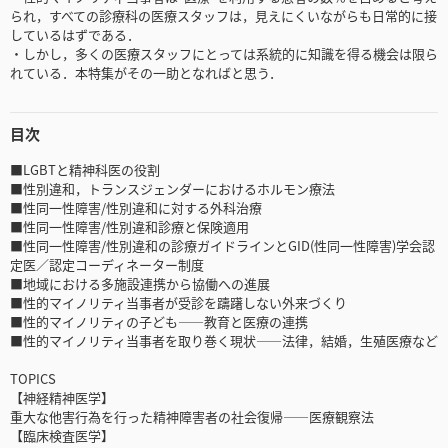
られ，すべての診療科の医療スタッフは，見えにくいながらも日常的に接
しているはずである．
・しかし，多くの医療スタッフにとっては系統的に知識を得る機会は限ら
れている．本特集がその一助となればと思う．
目次
■LGBTと精神科医の役割
■性別違和，トランスジェンダーにおけるホルモン療法
■性同一性障害/性別違和に対する外科治療
■性同一性障害/性別違和診療と保険適用
■性同一性障害/性別違和の診療ガイドラインとGID(性同一性障害)学会認
定医／認定コーディネーター制度
■地域における多施設連携から協働への進展
■性的マイノリティ当事者が受診を躊躇しない外来づくり
■性的マイノリティの子ども――教育と医療の連携
■性的マイノリティ当事者を取り巻く現状――法律，結婚，生殖医療など
TOPICS
【神経精神医学】
重大な他害行為を行った精神障害者の社会復帰――医療観察法
【臨床検査医学】