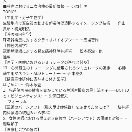
人
■膵癌における二次治療の最新情報……水野伸匡
TOPICS
【生化学・分子生物学】
生細胞内で蛋白質の動きを超長時間追跡するイメージング技術……角山
貴昭・楠見明弘
【呼吸器内科学】
呼吸器疾患に対するクライオバイオプシー……馬場智尚
【神経内科学】
冠動脈攣縮に対する腎交感神経除神経術……松本泰治・他
連載
【医学・医療におけるシミュレータの進歩と普及】
13．心肺蘇生のトレーニングに使用されるシミュレータの進歩――心肺
蘇生用マネキン・AEDトレーナー……西本泰久
【健康寿命延伸に寄与する体力医学】
はじめに……鈴木政登
1．先進諸国民の健康を脅かしている生活習慣病の最上流因子――DOHaD
とエピジェネティクス……久保田健夫
フォーラム
【医師のバーンアウト（燃え尽き症候群）をふせぐためには？――脳神経
内科領域の取組みから学ぶ】
5．女性医師における燃え尽き症候群（バーンアウト）の課題と対策……
饗場郁子
【医療社会学の冒険】