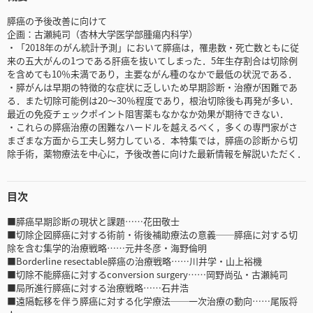
膵癌の予後改善に向けて
企画：古瀬純司（杏林大学医学部腫瘍内科学）
・「2018年のがん統計予測」において膵癌は，罹患数・死亡数ともに従
来の五大がんの1つである肝癌を抜いてしまった．5年生存割合は切除例
を含めても10％未満であり，主要ながん種のなかで最低の状況である．
・膵がんは早期の特徴的な症状に乏しいため早期診断・治療が困難であ
る．また切除可能例は20～30％程度であり，根治切除後も再発が多い．
最近の免疫チェックポイント阻害薬もなかなか効果が期待できない．
・これらの膵癌治療の困難なハードルを越えるべく，多くの専門家がさ
まざまな方面から工夫し努力している．本特集では，膵癌の診断から切
除手術，薬物療法を中心に，予後改善に向けた最新情報を解説いただく．
目次
■膵癌早期診断の現状と課題……花田敬士
■切除企図膵癌に対する術前・術後補助療法の意義──膵癌に対する切
除を含む集学的治療戦略……元井冬彦・海野倫明
■Borderline resectable膵癌の治療戦略……川井学・山上裕機
■切除不能膵癌に対するconversion surgery……岡野尚弘・古瀬純司
■局所進行膵癌に対する治療戦略……石井浩
■遠隔転移を伴う膵癌に対する化学療法──一次治療の動向……尾阪将