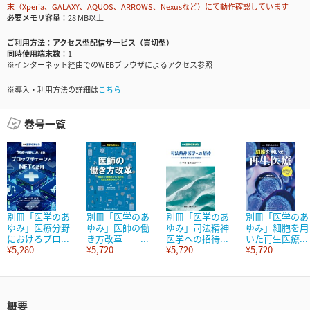
末（Xperia、GALAXY、AQUOS、ARROWS、Nexusなど）にて動作確認しています
必要メモリ容量
28 MB以上
ご利用方法
アクセス型配信サービス（買切型）
同時使用端末数
1
※インターネット経由でのWEBブラウザによるアクセス参照
※導入・利用方法の詳細は
こちら
巻号一覧
別冊「医学のあ
別冊「医学のあ
別冊「医学のあ
別冊「医学のあ
ゆみ」医療分野
ゆみ」医師の働
ゆみ」司法精神
ゆみ」細胞を用
におけるブロ...
き方改革――...
医学への招待...
いた再生医療...
¥5,280
¥5,720
¥5,720
¥5,720
概要