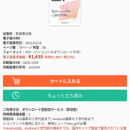
出版社
医歯薬出版
電子版ISBN
電子版発売日
2021/01/18
ページ数
70ページ
判型
B5
フォーマット
PDF（パソコンへのダウンロード不可）
¥1,430
電子版販売価格：
(本体¥1,300＋税10％)
印刷版ISSN
0039-2359
印刷版発行年月
2019/03
カートに入れる
ちょっと立ち読み
ご利用方法
ダウンロード型配信サービス（買切型）
同時使用端末数
2
対応OS
iOS最新の２世代前まで / Android最新の２世代前まで
※コンテンツの使用にあたり、専用ビューアisho.jpが必要
※Androidは、Android２世代前の端末のうち、国内キャリア経由で販売されている端