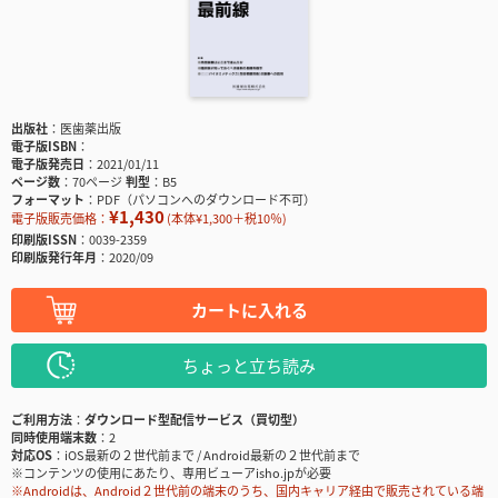
出版社
医歯薬出版
電子版ISBN
電子版発売日
2021/01/11
ページ数
70ページ
判型
B5
フォーマット
PDF（パソコンへのダウンロード不可）
¥1,430
電子版販売価格：
(本体¥1,300＋税10％)
印刷版ISSN
0039-2359
印刷版発行年月
2020/09
カートに入れる
ちょっと立ち読み
ご利用方法
ダウンロード型配信サービス（買切型）
同時使用端末数
2
対応OS
iOS最新の２世代前まで / Android最新の２世代前まで
※コンテンツの使用にあたり、専用ビューアisho.jpが必要
※Androidは、Android２世代前の端末のうち、国内キャリア経由で販売されている端