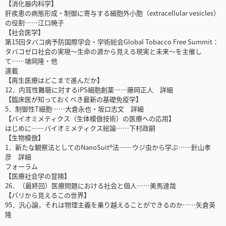
【消化器内科学】
肝疾患の病態形成・制御に寄与する細胞外小胞（extracellular vesicles）
の役割……江口暁子
【社会医学】
第15回タバコ病予防国際学会・学術総会Global Tobacco Free Summit：
タバコゼロ社会の実現～生命の源から見える現実と未来～を主催し
て……埴岡隆・他
連載
【再生医療はどこまで進んだか】
12．内耳性難聴に対するiPS細胞創薬……藤岡正人 詳細
【臨床医が知っておくべき最新の基礎免疫学】
5．制御性T細胞……大倉永也・坂口志文 詳細
【バイオミメティクス（生体模倣技術）の医療への応用】
はじめに――バイオミメティクス総論……下村政嗣
【生物模倣】
1．新たな観察法としてのNanoSuit®法――ウジ虫から学ぶ……針山孝
彦 詳細
フォーラム
【医療社会学の冒険】
26．（最終回）医療問題における社会と個人……美馬達哉
【パリから見えるこの世界】
95．汎心論，それは物理主義を乗り越えることができるのか……矢倉英
隆