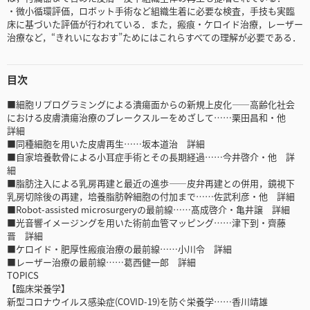
・微小循環評価，ロボット手術など組織生着に必要な検査，手技も実臨
床に基づいた評価が行われている．また，瘢痕・ケロイド治療，レーザー
治療など，“きれいになおす”ためにはこれらすべての理解が必要である．
目次
■細胞リプログラミングによる潰瘍面からの新規上皮化――高齢化社会
における皮膚潰瘍治療のブレークスルーをめざして……栗田昌和・他
詳細
■同種細胞を用いた皮膚再生……坂本道治 詳細
■自家培養軟骨による小耳症手術とその長期経過……今井啓介・他 詳
細
■脂肪注入による乳房再建と最近の進歩――皮弁再建との併用，鏡視下
乳房切除後の再建，培養脂肪幹細胞の付加まで……佐武利彦・他 詳細
■Robot-assisted microsurgeryの最前線……髙成啓介・亀井譲 詳細
■光音響イメージングを用いた術前血管マッピング……津下到・齊藤
晋 詳細
■ケロイド・肥厚性瘢痕治療の最前線……小川令 詳細
■レーザー治療の最前線……葛西健一郎 詳細
TOPICS
【臨床栄養学】
新型コロナウイルス感染症(COVID-19)を防ぐ栄養学……香川靖雄