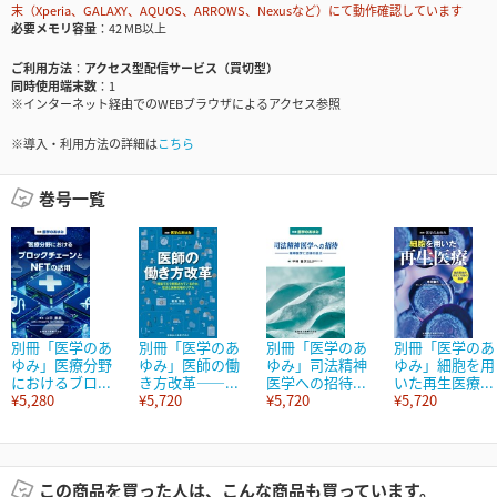
末（Xperia、GALAXY、AQUOS、ARROWS、Nexusなど）にて動作確認しています
必要メモリ容量
42 MB以上
ご利用方法
アクセス型配信サービス（買切型）
同時使用端末数
1
※インターネット経由でのWEBブラウザによるアクセス参照
※導入・利用方法の詳細は
こちら
巻号一覧
別冊「医学のあ
別冊「医学のあ
別冊「医学のあ
別冊「医学のあ
ゆみ」医療分野
ゆみ」医師の働
ゆみ」司法精神
ゆみ」細胞を用
におけるブロ...
き方改革――...
医学への招待...
いた再生医療...
¥5,280
¥5,720
¥5,720
¥5,720
この商品を買った人は、こんな商品も買っています。