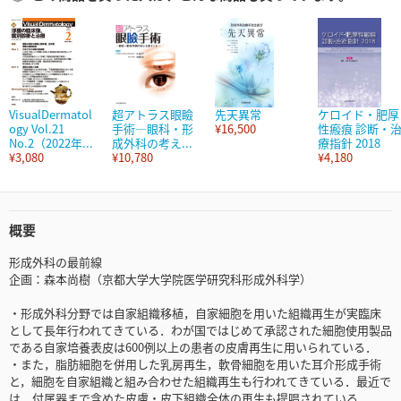
VisualDermatol
超アトラス眼瞼
先天異常
ケロイド・肥厚
ogy Vol.21
手術―眼科・形
¥16,500
性瘢痕 診断・
No.2（2022年...
成外科の考え...
療指針 2018
¥3,080
¥10,780
¥4,180
概要
形成外科の最前線
企画：森本尚樹（京都大学大学院医学研究科形成外科学）
・形成外科分野では自家組織移植，自家細胞を用いた組織再生が実臨床
として長年行われてきている．わが国ではじめて承認された細胞使用製品
である自家培養表皮は600例以上の患者の皮膚再生に用いられている．
・また，脂肪細胞を併用した乳房再生，軟骨細胞を用いた耳介形成手術
と，細胞を自家組織と組み合わせた組織再生も行われてきている．最近で
は，付属器まで含めた皮膚・皮下組織全体の再生も提唱されている．