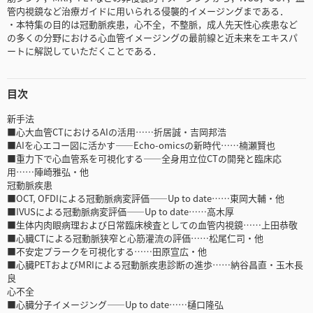
管内視鏡など治療ガイドに用いられる侵襲的イメージングまである．
・本特集の目的は冠動脈疾患，心不全，不整脈，成人先天性心疾患など
の多くの分野における心血管イメージングの最前線と近未来をエキスパ
ートに解説していただくことである．
目次
新手法
■心大血管CTにおけるAIの活用……折居誠・吉岡邦浩
■AIを心エコー図に活かす――Echo-omicsの新時代……楠瀬賢也
■重力下で心血管系を可視化する――全身用立位CTの開発と臨床応
用……陣崎雅弘・他
冠動脈疾患
■OCT, OFDIによる冠動脈病変評価――Up to date……東岡大輔・他
■IVUSによる冠動脈病変評価――Up to date……高木厚
■生体内肉眼病理および日常臨床検査としての血管内視鏡……上田恭敬
■心臓CTによる冠動脈狭窄と心筋灌流の評価……松尾仁司・他
■不安定プラークを可視化する……田原宣広・他
■心臓PETおよびMRIによる冠動脈疾患診断の進歩……納谷昌直・玉木長
良
心不全
■心臓分子イメージング――Up to date……樋口隆弘