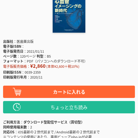
出版社
医歯薬出版
電子版ISBN
電子版発売日
2021/01/11
ページ数
120ページ
判型
B5
フォーマット
PDF（パソコンへのダウンロード不可）
¥2,860
電子版販売価格：
(本体¥2,600＋税10％)
印刷版ISSN
0039-2359
印刷版発行年月
2020/11
カートに入れる
ちょっと立ち読み
ご利用方法
ダウンロード型配信サービス（買切型）
同時使用端末数
2
対応OS
iOS最新の２世代前まで / Android最新の２世代前まで
※コンテンツの使用にあたり、専用ビューアisho.jpが必要