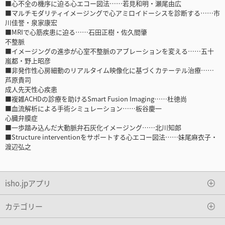
■心不全の機序に迫る心エコー図法……若見和明・瀬尾由広
■マルチモダリティイメージングで心アミロイドーシスを診断する……市
川佳誉・泉家康宏
■MRIで心筋疾患に迫る……石田正樹・佐久間肇
不整脈
■イメージングの進歩が心室不整脈のアブレーションを変える……五十
嵐都・野上昭彦
■非発作性心房細動のリアルタイム映像化に基づくカテーテル治療……
芦原貴司
成人先天性心疾患
■複雑ACHDの診療を助けるSmart Fusion Imaging……杜徳尚
■血流解析による手術シミュレーション……板谷慶一
心臓弁膜症
■一歩踏み込んだ大動脈弁石灰化イメージング……北川知郎
■Structure interventionをサポートする心エコー図法……妹尾麻衣子・
渡辺弘之
isho.jpアプリ
カテゴリー