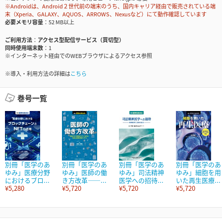
※Androidは、Android２世代前の端末のうち、国内キャリア経由で販売されている端
末（Xperia、GALAXY、AQUOS、ARROWS、Nexusなど）にて動作確認しています
必要メモリ容量
52 MB以上
ご利用方法
アクセス型配信サービス（買切型）
同時使用端末数
1
※インターネット経由でのWEBブラウザによるアクセス参照
※導入・利用方法の詳細は
こちら
巻号一覧
別冊「医学のあ
別冊「医学のあ
別冊「医学のあ
別冊「医学のあ
ゆみ」医療分野
ゆみ」医師の働
ゆみ」司法精神
ゆみ」細胞を用
におけるブロ...
き方改革――...
医学への招待...
いた再生医療...
¥5,280
¥5,720
¥5,720
¥5,720