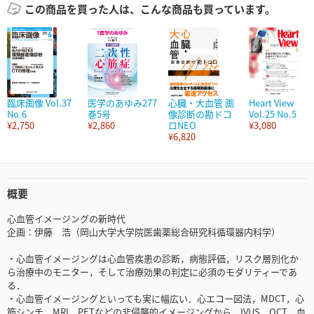
この商品を買った人は、こんな商品も買っています。
臨床画像 Vol.37
医学のあゆみ277
心臓・大血管 画
Heart View
No.6
巻5号
像診断の勘ドコ
Vol.25 No.5
¥2,750
¥2,860
ロNEO
¥3,080
¥6,820
概要
心血管イメージングの新時代
企画：伊藤 浩（岡山大学大学院医歯薬総合研究科循環器内科学）
・心血管イメージングは心血管疾患の診断，病態評価，リスク層別化か
ら治療中のモニター，そして治療効果の判定に必須のモダリティーであ
る．
・心血管イメージングといっても実に幅広い．心エコー図法，MDCT，心
筋シンチ，MRI，PETなどの非侵襲的イメージングから，IVUS，OCT，血