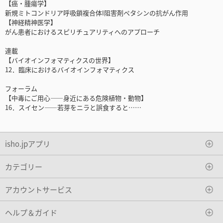
【癌・腫瘍学】
新規ミトコンドリア呼吸鎖複合体I阻害剤ペタシンの抗がん作用
【神経精神医学】
がん患者におけるスピリチュアリティへのアプローチ
連載
【バイオインフォマティクスの世界】
12．臨床におけるバイオインフォマティクス
フォーラム
【中毒にご用心――身近にある危険植物・動物】
16．スイセン――若芽をニラと誤食すると……
isho.jpアプリ
カテゴリー
アカウントサービス
ヘルプ＆ガイド