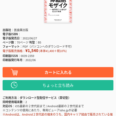
出版社
医歯薬出版
電子版ISBN
電子版発売日
2022/06/27
ページ数
70ページ
判型
B5
フォーマット
PDF（パソコンへのダウンロード不可）
¥1,540
電子版販売価格：
(本体¥1,400＋税10％)
印刷版ISSN
0039-2359
印刷版発行年月
2022/06
カートに入れる
ちょっと立ち読み
ご利用方法
ダウンロード型配信サービス（買切型）
同時使用端末数
2
対応OS
iOS最新の２世代前まで / Android最新の２世代前まで
※コンテンツの使用にあたり、専用ビューアisho.jpが必要
※Androidは、Android２世代前の端末のうち、国内キャリア経由で販売されている端