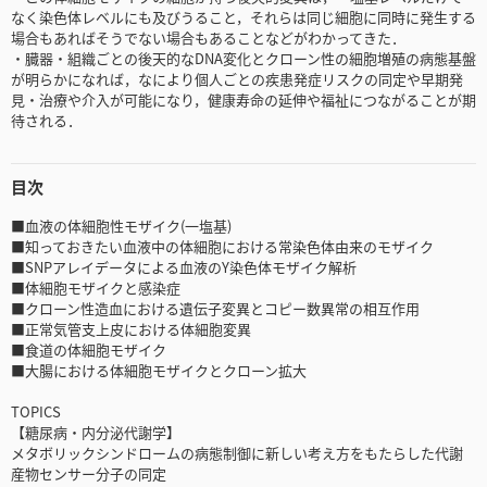
なく染色体レベルにも及びうること，それらは同じ細胞に同時に発生する
場合もあればそうでない場合もあることなどがわかってきた．
・臓器・組織ごとの後天的なDNA変化とクローン性の細胞増殖の病態基盤
が明らかになれば，なにより個人ごとの疾患発症リスクの同定や早期発
見・治療や介入が可能になり，健康寿命の延伸や福祉につながることが期
待される．
目次
■血液の体細胞性モザイク(一塩基)
■知っておきたい血液中の体細胞における常染色体由来のモザイク
■SNPアレイデータによる血液のY染色体モザイク解析
■体細胞モザイクと感染症
■クローン性造血における遺伝子変異とコピー数異常の相互作用
■正常気管支上皮における体細胞変異
■食道の体細胞モザイク
■大腸における体細胞モザイクとクローン拡大
TOPICS
【糖尿病・内分泌代謝学】
メタボリックシンドロームの病態制御に新しい考え方をもたらした代謝
産物センサー分子の同定