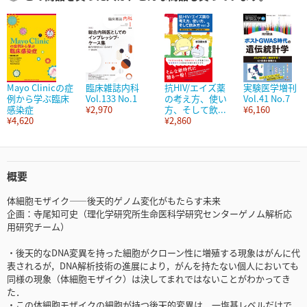
Mayo Clinicの症
臨床雑誌内科
抗HIV/エイズ薬
実験医学増刊
例から学ぶ臨床
Vol.133 No.1
の考え方、使い
Vol.41 No.7
感染症
¥2,970
方、そして飲...
¥6,160
¥4,620
¥2,860
概要
体細胞モザイク――後天的ゲノム変化がもたらす未来
企画：寺尾知可史（理化学研究所生命医科学研究センターゲノム解析応
用研究チーム）
・後天的なDNA変異を持った細胞がクローン性に増殖する現象はがんに代
表されるが，DNA解析技術の進展により，がんを持たない個人においても
同様の現象（体細胞モザイク）は決してまれではないことがわかってき
た．
・この体細胞モザイクの細胞が持つ後天的変異は，一塩基レベルだけで