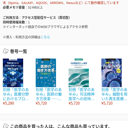
末（Xperia、GALAXY、AQUOS、ARROWS、Nexusなど）にて動作確認しています
必要メモリ容量
52 MB以上
ご利用方法
アクセス型配信サービス（買切型）
同時使用端末数
1
※インターネット経由でのWEBブラウザによるアクセス参照
※導入・利用方法の詳細は
こちら
巻号一覧
別冊「医学のあ
別冊「医学のあ
別冊「医学のあ
別冊「医学のあ
ゆみ」医療分野
ゆみ」医師の働
ゆみ」司法精神
ゆみ」細胞を用
におけるブロ...
き方改革――...
医学への招待...
いた再生医療...
¥5,280
¥5,720
¥5,720
¥5,720
この商品を買った人は、こんな商品も買っています。