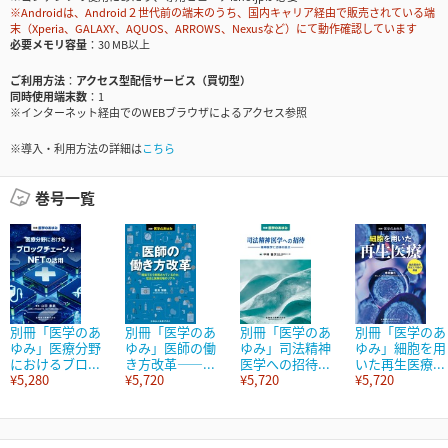
※Androidは、Android２世代前の端末のうち、国内キャリア経由で販売されている端
末（Xperia、GALAXY、AQUOS、ARROWS、Nexusなど）にて動作確認しています
必要メモリ容量
30 MB以上
ご利用方法
アクセス型配信サービス（買切型）
同時使用端末数
1
※インターネット経由でのWEBブラウザによるアクセス参照
※導入・利用方法の詳細は
こちら
巻号一覧
別冊「医学のあ
別冊「医学のあ
別冊「医学のあ
別冊「医学のあ
ゆみ」医療分野
ゆみ」医師の働
ゆみ」司法精神
ゆみ」細胞を用
におけるブロ...
き方改革――...
医学への招待...
いた再生医療...
¥5,280
¥5,720
¥5,720
¥5,720