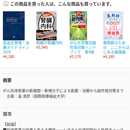
この商品を買った人は、こんな商品も買っています。
高血圧管理・治
無敵の腎臓内科
がん化学療法副
薬剤師のため
療ガイドライン
¥5,940
作用対策ハンド
の ここからは
2025
ブック 第4版
じめる循環器
¥4,180
¥5,170
¥4,180
概要
がん抗体医薬の新展開－新規分子による創薬・治療から副作用対策まで
企画：畠 清彦（国際医療福祉大学）
目次
【総論】
■抗体医薬の効果と支える機序──シグナル伝達抑制から免疫チェック