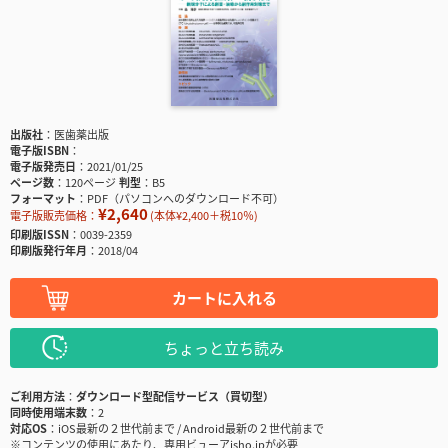
出版社
医歯薬出版
電子版ISBN
電子版発売日
2021/01/25
ページ数
120ページ
判型
B5
フォーマット
PDF（パソコンへのダウンロード不可）
¥2,640
電子版販売価格：
(本体¥2,400＋税10％)
印刷版ISSN
0039-2359
印刷版発行年月
2018/04
カートに入れる
ちょっと立ち読み
ご利用方法
ダウンロード型配信サービス（買切型）
同時使用端末数
2
対応OS
iOS最新の２世代前まで / Android最新の２世代前まで
※コンテンツの使用にあたり、専用ビューアisho.jpが必要