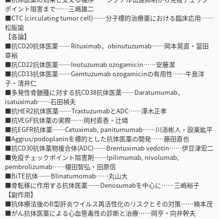
ポイント阻害まで……三嶋雄二
■CTC (circulating tumor cell)――分子標的治療薬における臨床応用……
松阪諭
【各論】
■抗CD20抗体医薬――Rituximab，obinutuzumab……岡本晃直・冨田
章裕
■抗CD22抗体医薬──Inotuzumab ozogamicin……安藤潔
■抗CD33抗体医薬――Gemtuzumab ozogamicinの有用性……牛島洋
子・清井仁
■多発性骨髄腫に対する抗CD38抗体医薬──Daratumumab，
isatuximab……石田禎夫
■抗HER2抗体医薬──TrastuzumabとADC……澤木正孝
■抗VEGF抗体薬の実際……岡村直香・辻靖
■抗EGFR抗体薬──Cetuximab, panitumumab……川添彬人・設楽紘平
■Aggrus/podoplaninを標的とした抗体医薬の開発……藤田直也
■抗CD30抗体薬物複合体(ADC)──Brentuximab vedotin……伊豆津宏二
■免疫チェックポイント阻害剤──Ipilimumab, nivolumab,
pembrolizumab……榎田智弘・田原信
■BiTE抗体――Blinatumomab……丸山大
■骨転移に作用する抗体医薬――Denosumabを中心に……三嶋裕子
【副作用】
■抗体療法後のB型肝炎ウイルス再活性化のリスクとその対策……楠本茂
■がん抗体医薬による心血管毒性の診断と治療……岡亨・向井幹夫