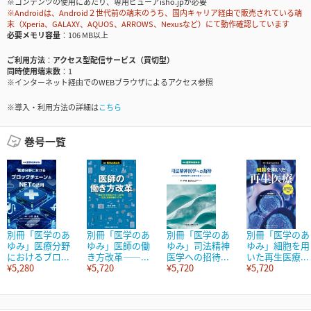
※コンテンツの使用にあたり、専用ビューアisho.jpが必要
※Androidは、Android２世代前の端末のうち、国内キャリア経由で販売されている端
末（Xperia、GALAXY、AQUOS、ARROWS、Nexusなど）にて動作確認しています
必要メモリ容量
106 MB以上
ご利用方法
アクセス型配信サービス（買切型）
同時使用端末数
1
※インターネット経由でのWEBブラウザによるアクセス参照
※導入・利用方法の詳細は
こちら
巻号一覧
別冊「医学のあ
別冊「医学のあ
別冊「医学のあ
別冊「医学のあ
ゆみ」医療分野
ゆみ」医師の働
ゆみ」司法精神
ゆみ」細胞を用
におけるブロ...
き方改革――...
医学への招待...
いた再生医療...
¥5,280
¥5,720
¥5,720
¥5,720