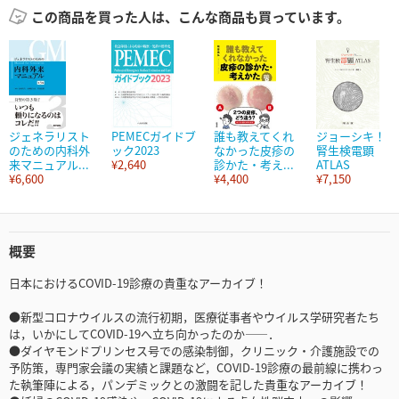
この商品を買った人は、こんな商品も買っています。
ジェネラリスト
PEMECガイドブ
誰も教えてくれ
ジョーシキ！
のための内科外
ック2023
なかった皮疹の
腎生検電顕
来マニュアル...
¥2,640
診かた・考え...
ATLAS
¥6,600
¥4,400
¥7,150
概要
日本におけるCOVID-19診療の貴重なアーカイブ！
●新型コロナウイルスの流行初期，医療従事者やウイルス学研究者たち
は，いかにしてCOVID-19へ立ち向かったのか――．
●ダイヤモンドプリンセス号での感染制御，クリニック・介護施設での
予防策，専門家会議の実績と課題など，COVID-19診療の最前線に携わっ
た執筆陣による，パンデミックとの激闘を記した貴重なアーカイブ！