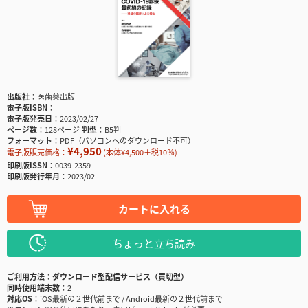
出版社
医歯薬出版
電子版ISBN
電子版発売日
2023/02/27
ページ数
128ページ
判型
B5判
フォーマット
PDF（パソコンへのダウンロード不可）
¥4,950
電子版販売価格：
(本体¥4,500＋税10％)
印刷版ISSN
0039-2359
印刷版発行年月
2023/02
カートに入れる
ちょっと立ち読み
ご利用方法
ダウンロード型配信サービス（買切型）
同時使用端末数
2
対応OS
iOS最新の２世代前まで / Android最新の２世代前まで