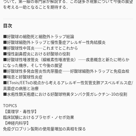
ついて，第一線の専門家が解説する．この謎多き現象について今後の展望
を考える一助となることを期待する．
目次
■好酸球の細胞死と細胞外トラップ総論
■好酸球細胞外トラップと慢性重症アレルギー性角結膜炎
■好酸球性中耳炎――これまでとこれから
■慢性副鼻腔炎における好酸球の役割
■好酸球性唾液管炎（線維素性唾液管炎）――疾患概念と新たに明らか
になった機序，そして今後の展望
■好酸球性多発血管炎性肉芽腫症――好酸球細胞外トラップと免疫血栓
■喘息と好酸球性炎症
■ETosis/EETsの視点から考えるアレルギー性気管支肺アスペルギルス症/
真菌症の病態と治療
■水疱性類天疱瘡における好酸球特異タンパク質ガレクチン-10の役割
TOPICS
【薬理学 ･ 毒性学】
臨床試験におけるプラセボ・ノセボ効果
【神経内科学】
免疫グロブリン製剤の使用量増加の真相を探る