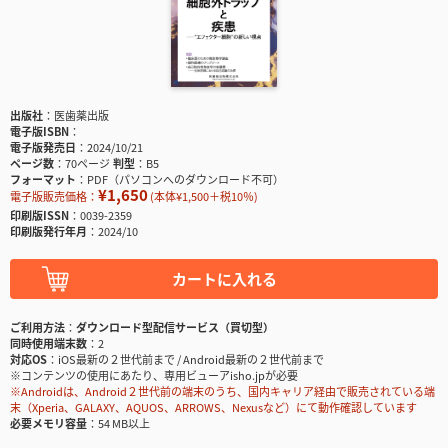
出版社
医歯薬出版
電子版ISBN
電子版発売日
2024/10/21
ページ数
70ページ
判型
B5
フォーマット
PDF（パソコンへのダウンロード不可）
¥1,650
電子版販売価格：
(本体¥1,500＋税10％)
印刷版ISSN
0039-2359
印刷版発行年月
2024/10
カートに入れる
ご利用方法
ダウンロード型配信サービス（買切型）
同時使用端末数
2
対応OS
iOS最新の２世代前まで / Android最新の２世代前まで
※コンテンツの使用にあたり、専用ビューアisho.jpが必要
※Androidは、Android２世代前の端末のうち、国内キャリア経由で販売されている端
末（Xperia、GALAXY、AQUOS、ARROWS、Nexusなど）にて動作確認しています
必要メモリ容量
54 MB以上