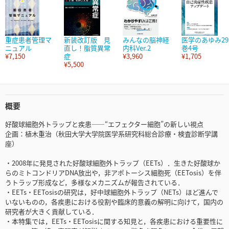
重症患者管理マ
新装改訂版 見
みんなの脳神経
医学のあゆみ29
ニュアル
直し！脂質異常
内科Ver.2
巻4号
¥7,150
症
¥3,960
¥1,705
¥5,500
概要
好酸球細胞外トラップと疾患――“エフェクター細胞”の新しい視点
企画：植木重治（秋田大学大学院医学系研究科総合診療・検査診断学講
座）
・2008年に発見された好酸球細胞外トラップ（EETs）．生きた好酸球か
らのミトコンドリアDNA放出や，非アポトーシス細胞死（EETosis）を伴
うトラップ形成など，多様なメカニズムが報告されている．
・EETs・EETosisの研究は，好中球細胞外トラップ（NETs）ほど進んで
いないものの，各疾患における役割や臨床的意義の解明に向けて，国内の
研究者が大きく貢献している．
・本特集では，EETs・EETosisに関する知見と，各疾患における重要性に