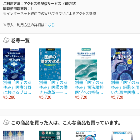
ご利用方法
アクセス型配信サービス（買切型）
同時使用端末数
1
※インターネット経由でのWEBブラウザによるアクセス参照
※導入・利用方法の詳細は
こちら
巻号一覧
別冊「医学のあ
別冊「医学のあ
別冊「医学のあ
別冊「医学のあ
ゆみ」医療分野
ゆみ」医師の働
ゆみ」司法精神
ゆみ」細胞を用
におけるブロ...
き方改革――...
医学への招待...
いた再生医療...
¥5,280
¥5,720
¥5,720
¥5,720
この商品を買った人は、こんな商品も買っています。