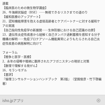
連載
【臨床医のための微生物学講座】
26．牛海綿状脳症（BSE）――無視できるリスクまでの道のり
【緩和医療のアップデート】
21．認知機能障害を抱える虚弱高齢者とケアパートナーに対する緩和ケ
アの実践
【自己指向性免疫学の新展開――生体防御における自己認識の功罪】
13．遺伝性炎症性疾患から紐解く自己タンパク過剰蓄積を感知する分子
機構の解明――免疫プロテアソーム機能異常によりもたらされる自己炎
症性疾患の病態解明に向けて
フォーラム
【戦争と医学・医療】
2．永年の侵略や戦禍に翻弄されたアフガニスタンの現状と対策
【数理で理解する発がん】
16．モランモデル
【書評】
『倫理コンサルテーションハンドブック 第2版』（堂囿俊彦・竹下啓編
著）
isho.jpアプリ