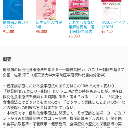
糖尿病治療ガイ
新生児学入門 第
これで心配ない
PACCガイドブ
ド2024
6版
電解質異常 若
ク2024
¥1,100
¥6,380
手医師/腎臓内...
¥2,420
¥3,960
概要
糖尿病の個別化食事療法を考える――糖質制限 vs. カロリー制限を超えて
企画：佐藤 淳子（順天堂大学大学院医学研究科代謝内分泌学）
・糖尿病診療における食事療法のあり方はこの10年で大きく変わり，
「糖質制限vs.カロリー制限」という二項対立の時期もあったが，現在は
個別化食事療法を模索する時期にあると考えられる．しかし，「個別化
食事療法とはどういうものなのか」「どうやって実践したらよいのか」な
どの疑問への明確な答えはまだ出ていない．
・本特集では，個別化食事療法に関連して，その理論と技術，カーボカウ
ントからみた糖質制限とカロリー制限，機序計算モデルの利用，諸外国
の食事摂取基準・栄養表示・健康施策，食事療法の歴史と栄養指導の実