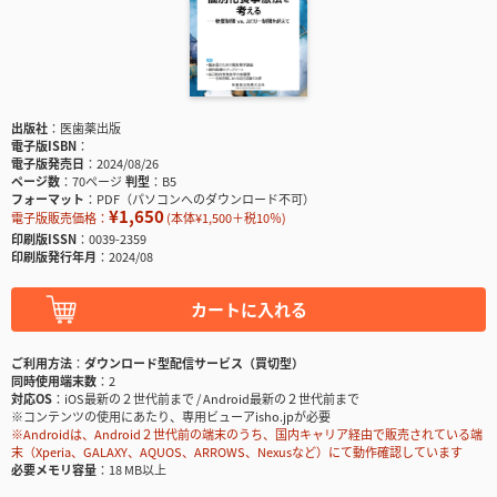
出版社
医歯薬出版
電子版ISBN
電子版発売日
2024/08/26
ページ数
70ページ
判型
B5
フォーマット
PDF（パソコンへのダウンロード不可）
¥1,650
電子版販売価格：
(本体¥1,500＋税10％)
印刷版ISSN
0039-2359
印刷版発行年月
2024/08
カートに入れる
ご利用方法
ダウンロード型配信サービス（買切型）
同時使用端末数
2
対応OS
iOS最新の２世代前まで / Android最新の２世代前まで
※コンテンツの使用にあたり、専用ビューアisho.jpが必要
※Androidは、Android２世代前の端末のうち、国内キャリア経由で販売されている端
末（Xperia、GALAXY、AQUOS、ARROWS、Nexusなど）にて動作確認しています
必要メモリ容量
18 MB以上