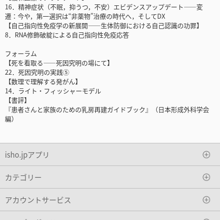
16．精神症状（不眠，抑うつ，不安）エビデンスアップデート――変
遷：今や，第一選択は“非薬物”治療の時代へ，そしてDX
【自己指向性免疫学の新展開――生体防御における自己認識の功罪】
8．RNA修飾破綻による自己指向性免疫応答
フォーラム
【死を看取る――死因究明の場にて】
22．死因究明の実践⑤
【数理で理解する発がん】
14．ライト・フィッシャーモデル
【書評】
『患者さんと家族のための乳房再建ガイドブック』（日本形成外科学会
編）
isho.jpアプリ
カテゴリー
アカウントサービス