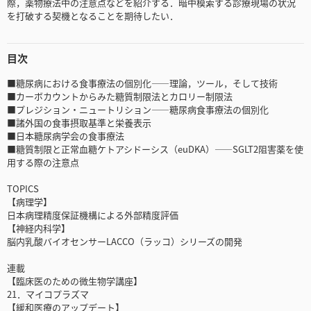
際，薬物療法中の注意点などを紹介する．暗中模索する診療現場の状況
を打破する契機となることを期待したい．
目次
■糖尿病における食事療法の個別化――理論，ツール，そして技術
■カーボカウントからみた糖質制限法とカロリー制限法
■プレジション・ニュートリション――糖尿病食事療法の個別化
■諸外国の食事摂取基準と栄養表示
■日本糖尿病学会の食事療法
■糖質制限と正常血糖ケトアシドーシス（euDKA）――SGLT2阻害薬を使
用する際の注意点
TOPICS
【病理学】
日本病理精度保証機構による外部精度評価
【神経内科学】
脳内乳酸バイオセンサーLACCO（ラッコ）シリーズの開発
連載
【臨床医のための微生物学講座】
21．マイコプラズマ
【緩和医療のアップデート】