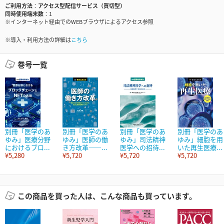
ご利用方法
アクセス型配信サービス（買切型）
同時使用端末数
1
※インターネット経由でのWEBブラウザによるアクセス参照
※導入・利用方法の詳細は
こちら
巻号一覧
別冊「医学のあ
別冊「医学のあ
別冊「医学のあ
別冊「医学のあ
ゆみ」医療分野
ゆみ」医師の働
ゆみ」司法精神
ゆみ」細胞を用
におけるブロ...
き方改革――...
医学への招待...
いた再生医療...
¥5,280
¥5,720
¥5,720
¥5,720
この商品を買った人は、こんな商品も買っています。