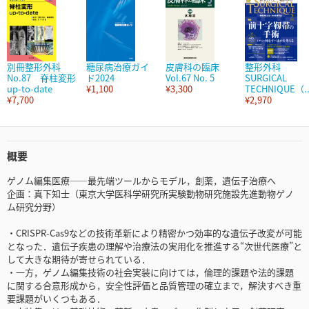
別冊整形外科
糖尿病治療ガイ
皮膚科の臨床
整形外科
No.87 脊柱変形
ド2024
Vol.67 No. 5
SURGICAL
up-to-date
¥1,100
¥3,300
TECHNIQUE（..
¥7,700
¥2,970
概要
ゲノム編集医療――最先端ツールからモデル，創薬，遺伝子治療へ
企画：真下知士（東京大学医科学研究所実験動物研究施設先進動物ゲノ
ム研究分野）
・CRISPR-Cas9などの技術革新により精密かつ効率的な遺伝子改変が可能
となった．遺伝子疾患の理解や治療法の実用化を推進する“次世代医療”と
して大きな期待が寄せられている．
・一方，ゲノム編集技術の社会実装に向けては，倫理的課題や法的課題
に関する合意形成から，安全性評価と品質管理の確立まで，解決すべき重
要課題がいくつもある．