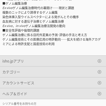
■ゲノム編集治療
Ex vivo
ゲノム編集治療時代の幕開け――現状と課題
複数のニックにより誘導するゲノム編集
染色体挿入型ウイルスベクターによる発がんとその機序
血友病に対する遺伝子治療とゲノム編集治療
Ex vivo
，
in vivo
ゲノム編集治療法開発の動向
■安全性評価や倫理的課題
ゲノム編集治療に係る目的外変異の予測･評価の手法と考え方
ゲノム編集技術とその医療応用の特許動向――拡大を続ける海外アカデ
ミアによる特許支配と国産技術の利用
isho.jpアプリ
カテゴリー
アカウントサービス
ヘルプ＆ガイド
シリアル番号をお持ちの方