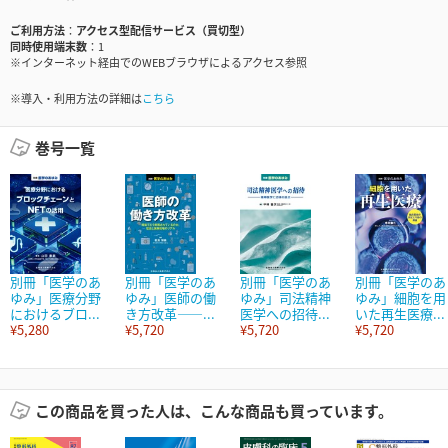
ご利用方法
アクセス型配信サービス（買切型）
同時使用端末数
1
※インターネット経由でのWEBブラウザによるアクセス参照
※導入・利用方法の詳細は
こちら
巻号一覧
別冊「医学のあ
別冊「医学のあ
別冊「医学のあ
別冊「医学のあ
ゆみ」医療分野
ゆみ」医師の働
ゆみ」司法精神
ゆみ」細胞を用
におけるブロ...
き方改革――...
医学への招待...
いた再生医療...
¥5,280
¥5,720
¥5,720
¥5,720
この商品を買った人は、こんな商品も買っています。