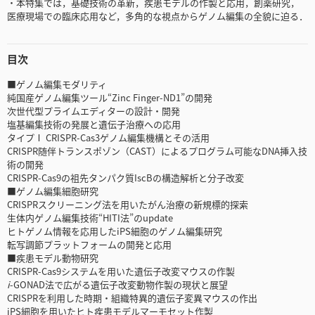
・本特集では，基礎技術の革新，疾患モデルの作製と応用，創薬研究，
医療現場での臨床応用など，多角的な視点からゲノム編集の全貌に迫る．
目次
■ゲノム編集モダリティ
純国産ゲノム編集ツール“Zinc Finger-ND1”の開発
次世代型プライムエディターの設計・開発
塩基編集技術の発展と遺伝子治療への応用
タイプⅠ CRISPR-Cas3ゲノム編集機構とその活用
CRISPR随伴トランスポゾン（CAST）によるプログラム可能なDNA挿入技
術の開発
CRISPR-Cas9の祖先タンパク質IscBの構造解析と分子改変
■ゲノム編集細胞研究
CRISPRスクリーニング法を用いたがん治療の新規標的探索
生体内ゲノム編集技術“HITI法”のupdate
ヒトゲノム情報を応用したiPS細胞のゲノム編集研究
転写調節プラットフォームの開発と応用
■疾患モデル動物研究
CRISPR-Cas9システムを用いた遺伝子改変マウスの作製
i
-GONAD法で広がる遺伝子改変動物作製の現状と展望
CRISPRを利用した時期・組織特異的遺伝子変異マウスの作出
iPS細胞を用いたヒト疾患モデルマーモセット作製