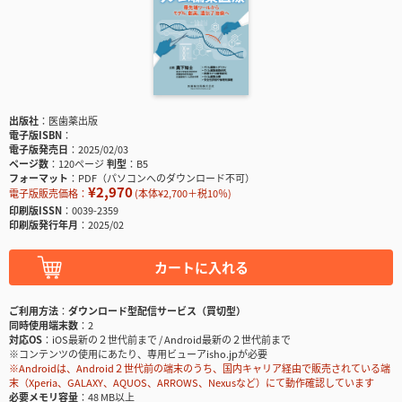
出版社
医歯薬出版
電子版ISBN
電子版発売日
2025/02/03
ページ数
120ページ
判型
B5
フォーマット
PDF（パソコンへのダウンロード不可）
¥2,970
電子版販売価格：
(本体¥2,700＋税10％)
印刷版ISSN
0039-2359
印刷版発行年月
2025/02
カートに入れる
ご利用方法
ダウンロード型配信サービス（買切型）
同時使用端末数
2
対応OS
iOS最新の２世代前まで / Android最新の２世代前まで
※コンテンツの使用にあたり、専用ビューアisho.jpが必要
※Androidは、Android２世代前の端末のうち、国内キャリア経由で販売されている端
末（Xperia、GALAXY、AQUOS、ARROWS、Nexusなど）にて動作確認しています
必要メモリ容量
48 MB以上