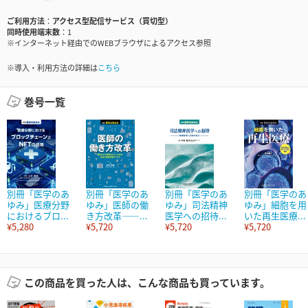
ご利用方法
アクセス型配信サービス（買切型）
同時使用端末数
1
※インターネット経由でのWEBブラウザによるアクセス参照
※導入・利用方法の詳細は
こちら
巻号一覧
別冊「医学のあ
別冊「医学のあ
別冊「医学のあ
別冊「医学のあ
ゆみ」医療分野
ゆみ」医師の働
ゆみ」司法精神
ゆみ」細胞を用
におけるブロ...
き方改革――...
医学への招待...
いた再生医療...
¥5,280
¥5,720
¥5,720
¥5,720
この商品を買った人は、こんな商品も買っています。