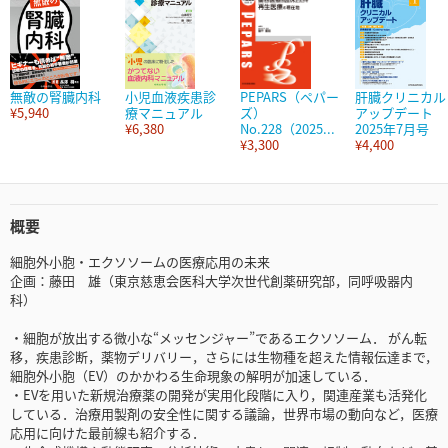
無敵の腎臓内科
小児血液疾患診
PEPARS（ペパー
肝臓クリニカル
¥5,940
療マニュアル
ズ）
アップデート
¥6,380
No.228（2025...
2025年7月号
¥3,300
¥4,400
概要
細胞外小胞・エクソソームの医療応用の未来
企画：藤田 雄（東京慈恵会医科大学次世代創薬研究部，同呼吸器内
科）
・細胞が放出する微小な“メッセンジャー”であるエクソソーム． がん転
移，疾患診断，薬物デリバリー，さらには生物種を超えた情報伝達まで，
細胞外小胞（EV）のかかわる生命現象の解明が加速している．
・EVを用いた新規治療薬の開発が実用化段階に入り，関連産業も活発化
している．治療用製剤の安全性に関する議論，世界市場の動向など，医療
応用に向けた最前線も紹介する．