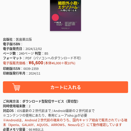
出版社
医歯薬出版
電子版ISBN
電子版発売日
2024/12/02
ページ数
240ページ
判型
B5
フォーマット
PDF（パソコンへのダウンロード不可）
¥6,600
電子版販売価格：
(本体¥6,000＋税10％)
印刷版ISSN
0039-2359
印刷版発行年月
2024/11
カートに入れる
ご利用方法
ダウンロード型配信サービス（買切型）
同時使用端末数
2
対応OS
iOS最新の２世代前まで / Android最新の２世代前まで
※コンテンツの使用にあたり、専用ビューアisho.jpが必要
※Androidは、Android２世代前の端末のうち、国内キャリア経由で販売されている端
末（Xperia、GALAXY、AQUOS、ARROWS、Nexusなど）にて動作確認しています
必要メモリ容量
66 MB以上