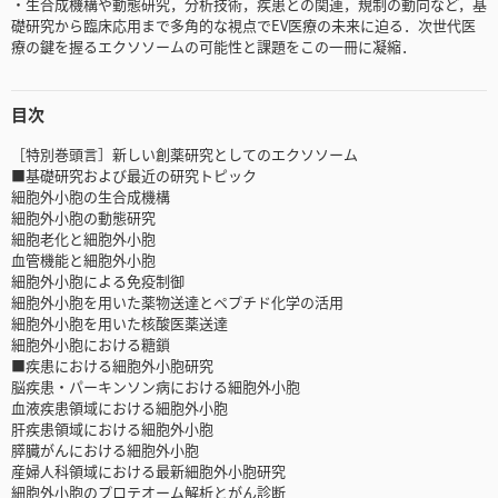
・生合成機構や動態研究，分析技術，疾患との関連，規制の動向など，基
礎研究から臨床応用まで多角的な視点でEV医療の未来に迫る．次世代医
療の鍵を握るエクソソームの可能性と課題をこの一冊に凝縮．
目次
［特別巻頭言］新しい創薬研究としてのエクソソーム
■基礎研究および最近の研究トピック
細胞外小胞の生合成機構
細胞外小胞の動態研究
細胞老化と細胞外小胞
血管機能と細胞外小胞
細胞外小胞による免疫制御
細胞外小胞を用いた薬物送達とペプチド化学の活用
細胞外小胞を用いた核酸医薬送達
細胞外小胞における糖鎖
■疾患における細胞外小胞研究
脳疾患・パーキンソン病における細胞外小胞
血液疾患領域における細胞外小胞
肝疾患領域における細胞外小胞
膵臓がんにおける細胞外小胞
産婦人科領域における最新細胞外小胞研究
細胞外小胞のプロテオーム解析とがん診断