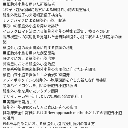
■細胞外小胞を用いた新規技術
1粒子・超解像同時観察による細胞外小胞の動態解明
細胞外微粒子の非増幅遺伝子検査法
ナノデバイスによる細胞外小胞回収法
涙液中の細胞外小胞を用いた診断
イムノクロマト法による細胞外小胞の検出と診断，検査への応用
臨床検査への実用化を見越した全自動細胞外小胞回収および測定系の構
築
細胞外小胞の表面抗原に対する抗体の利用
■細胞外小胞を用いた創薬開発
肝硬変における細胞外小胞治療
肺疾患における細胞外小胞治療
間葉系幹細胞由来細胞外小胞の実用化に向けた研究開発
植物由来小胞を担体とした新規DDS開発
アディポネクチンの細胞外小胞量調節を介した新たな作用機構
特殊ハイドロゲルを用いた細胞外小胞精製法
細胞外小胞を用いたワクチン開発
デザイナーEVを活用したEVの理解と発展的利用
■実臨床を目指して
細胞外小胞研究のあり方と臨床研究への応用
非臨床安全性評価におけるNew approach methodsとしての細胞外小胞
の活用
PMDA専門部会における細胞外小胞治療用製剤の考え方