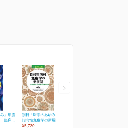
ゆみ」細胞
別冊「医学のあゆみ」自己
別冊「医学のあゆみ」緩和
臨床...
指向性免疫学の新展開...
医療のアップデート
¥5,720
¥5,720
¥