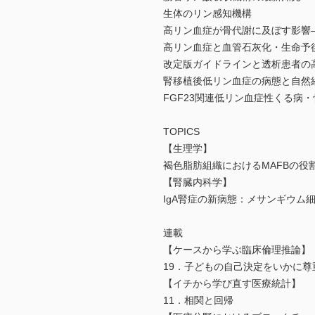
生体のリン感知機構
高リン血症が骨代謝に及ぼす影響
高リン血症と血管石灰化・生命予
改定版ガイドラインと透析患者の
腎移植後低リン血症の病態と自然
FGF23関連低リン血症性くる病
TOPICS
【生理学】
褐色脂肪組織におけるMAFBの
【腎臓内科学】
IgA腎症の新病態：メサンギウム
連載
【ケースから学ぶ臨床倫理推論】
19．子どもの自己決定をいかに尊
【イチから学び直す医療統計】
11．相関と回帰