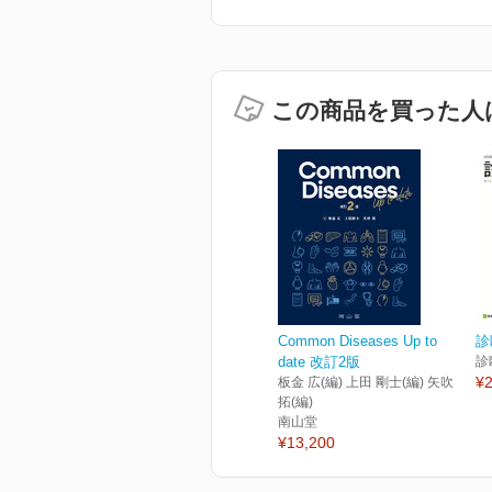
この商品を買った人
Common Diseases Up to
診
date 改訂2版
診
¥2
板金 広(編) 上田 剛士(編) 矢吹
拓(編)
南山堂
¥13,200