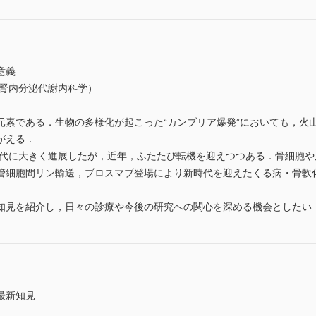
意義
 腎内分泌代謝内科学）
元素である．生物の多様化が起こった“カンブリア爆発”においても，火
がえる．
0年代に大きく進展したが，近年，ふたたび転機を迎えつつある．骨細胞
管細胞間リン輸送，ブロスマブ登場により新時代を迎えたくる病・骨軟
知見を紹介し，日々の診療や今後の研究への関心を深める機会としたい
最新知見