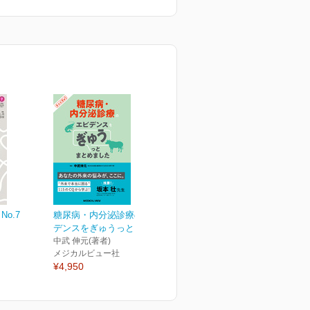
No.7
糖尿病・内分泌診療のエビ
デンスをぎゅうっとまと...
中武 伸元(著者)
メジカルビュー社
¥4,950