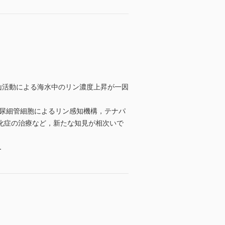
山活動による海水中のリン濃度上昇が一因
や尿細管細胞によるリン感知機構，テナパ
化症の治療など，新たな知見が相次いで
．