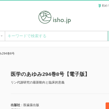
初め
ー
294巻8号
医学のあゆみ294巻8号【電子版】
リン代謝研究の最新動向と臨床的意義
出版社
医歯薬出版