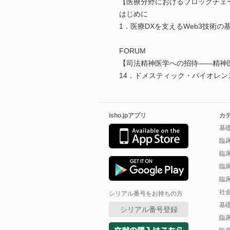
【医療分野におけるブロックチェー
はじめに
1．医療DXを支えるWeb3技術の
FORUM
【司法精神医学への招待――精神
14．ドメスティック・バイオレン
isho.jpアプリ
カ
基
臨
臨
臨
臨
社
シリアル番号をお持ちの方
基
シリアル番号登録
臨