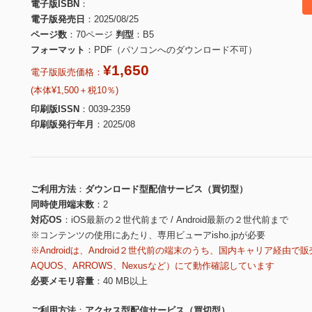
電子版ISBN
電子版発売日
2025/08/25
ページ数
70ページ
判型
B5
フォーマット
PDF（パソコンへのダウンロード不可）
¥1,650
電子版販売価格：
(本体¥1,500＋税10％)
印刷版ISSN
0039-2359
印刷版発行年月
2025/08
ご利用方法
ダウンロード型配信サービス（買切型）
同時使用端末数
2
対応OS
iOS最新の２世代前まで / Android最新の２世代前まで
※コンテンツの使用にあたり、専用ビューアisho.jpが必要
※Androidは、Android２世代前の端末のうち、国内キャリア経由で販
AQUOS、ARROWS、Nexusなど）にて動作確認しています
必要メモリ容量
40 MB以上
ご利用方法
アクセス型配信サービス（買切型）