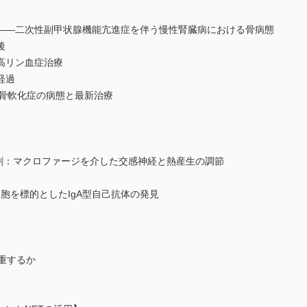
――二次性副甲状腺機能亢進症を伴う慢性腎臓病における骨病態
後
高リン血症治療
経過
・骨軟化症の病態と最新治療
役割：マクロファージを介した交感神経と熱産生の調節
細胞を標的としたIgA型自己抗体の発見
重するか