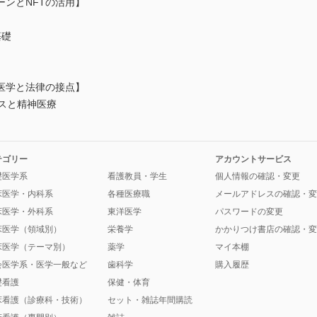
ンとNFTの活用】
基礎
医学と法律の接点】
スと精神医療
テゴリー
アカウントサービス
礎医学系
看護教員・学生
個人情報の確認・変更
床医学・内科系
各種医療職
メールアドレスの確認・変
床医学・外科系
東洋医学
パスワードの変更
床医学（領域別）
栄養学
かかりつけ書店の確認・変
床医学（テーマ別）
薬学
マイ本棚
会医学系・医学一般など
歯科学
購入履歴
礎看護
保健・体育
床看護（診療科・技術）
セット・雑誌年間購読