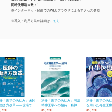
同時使用端末数
1
※インターネット経由でのWEBブラウザによるアクセス参照
※導入・利用方法の詳細は
こちら
冊「医学のあゆみ」医師
別冊「医学のあゆみ」司法
別冊「医学のあ
働き方改革――現場で...
精神医学への招待 精神...
を用いた再生医療 
,720
¥5,720
¥5,720