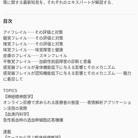
策に関する最新知見を，それぞれのエキスパートが解説する．
目次
アイフレイル――その評価と対策
聴覚フレイル――その評価と対策
嗅覚フレイル――その評価と対策
味覚フレイル――味覚障害と健康
皮膚のフレイル――スキンフレイル
平衡覚フレイル――加齢性前庭障害の診断と意義
感覚器フレイルが身体機能低下に与える影響とそのメカニズム
感覚器フレイルが認知機能低下に与える影響とそのメカニズム――聴力
に着目して
TOPICS
【神経精神医学】
オンライン診療で求められる医療者の態度――表情解析アプリケーショ
ン活用の実際
【血液内科学】
急性貧血時の造血幹細胞応答機構
連載
【ケースから学ぶ臨床倫理推論】