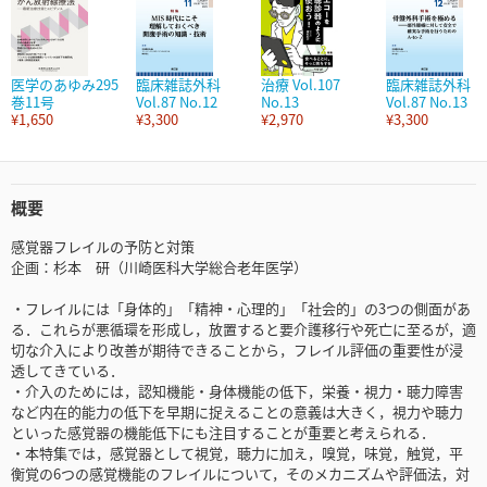
医学のあゆみ295
臨床雑誌外科
治療 Vol.107
臨床雑誌外科
巻11号
Vol.87 No.12
No.13
Vol.87 No.13
¥1,650
¥3,300
¥2,970
¥3,300
概要
感覚器フレイルの予防と対策
企画：杉本 研（川崎医科大学総合老年医学）
・フレイルには「身体的」「精神・心理的」「社会的」の3つの側面があ
る．これらが悪循環を形成し，放置すると要介護移行や死亡に至るが，適
切な介入により改善が期待できることから，フレイル評価の重要性が浸
透してきている．
・介入のためには，認知機能・身体機能の低下，栄養・視力・聴力障害
など内在的能力の低下を早期に捉えることの意義は大きく，視力や聴力
といった感覚器の機能低下にも注目することが重要と考えられる．
・本特集では，感覚器として視覚，聴力に加え，嗅覚，味覚，触覚，平
衡覚の6つの感覚機能のフレイルについて，そのメカニズムや評価法，対