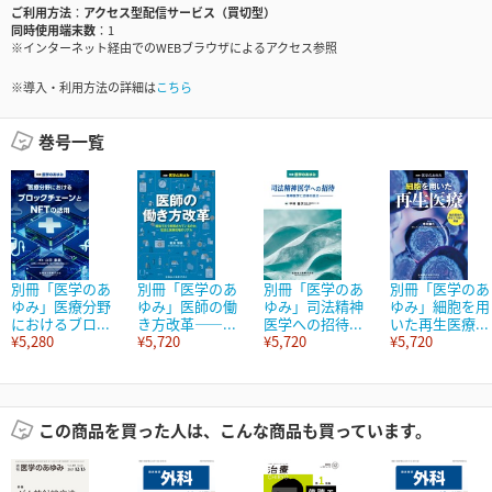
ご利用方法
アクセス型配信サービス（買切型）
同時使用端末数
1
※インターネット経由でのWEBブラウザによるアクセス参照
※導入・利用方法の詳細は
こちら
巻号一覧
別冊「医学のあ
別冊「医学のあ
別冊「医学のあ
別冊「医学のあ
ゆみ」医療分野
ゆみ」医師の働
ゆみ」司法精神
ゆみ」細胞を用
におけるブロ...
き方改革――...
医学への招待...
いた再生医療...
¥5,280
¥5,720
¥5,720
¥5,720
この商品を買った人は、こんな商品も買っています。