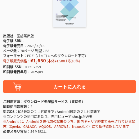
出版社
医歯薬出版
電子版ISBN
電子版発売日
2025/09/15
ページ数
70ページ
判型
B5
フォーマット
PDF（パソコンへのダウンロード不可）
¥1,650
電子版販売価格：
(本体¥1,500＋税10％)
印刷版ISSN
0039-2359
印刷版発行年月
2025/09
カートに入れる
ご利用方法
ダウンロード型配信サービス（買切型）
同時使用端末数
2
対応OS
iOS最新の２世代前まで / Android最新の２世代前まで
※コンテンツの使用にあたり、専用ビューアisho.jpが必要
※Androidは、Android２世代前の端末のうち、国内キャリア経由で販売されている端
末（Xperia、GALAXY、AQUOS、ARROWS、Nexusなど）にて動作確認しています
必要メモリ容量
54 MB以上