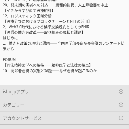
20．終末期の患者への対応――緩和的抜管，人工呼吸器の中止
【イチから学び直す医療統計】
12．ロジスティック回帰分析
【医療分野におけるブロックチェーンとNFTの活用】
2．Web3.0時代における標準交換規約としてのFHIR
【医師の働き方改革――取り組みの現状と課題】
はじめに
1．働き方改革の現状と課題――全国医学部長病院長会議のアンケート結
果から
FORUM
【司法精神医学への招待――精神医学と法律の接点】
15．高齢者虐待の実態と課題――なぜ虐待が起こるのか
isho.jpアプリ
カテゴリー
アカウントサービス