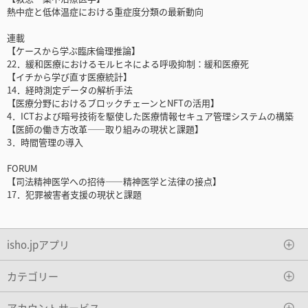
熱中症と低体温症における重症度分類の最新動向
連載
【ケースから学ぶ臨床倫理推論】
22．緩和医療におけるモルヒネによる呼吸抑制：緩和医療死
【イチから学び直す医療統計】
14．経時測定データの解析手法
【医療分野におけるブロックチェーンとNFTの活用】
4．ICTおよび暗号技術を駆使した医療情報セキュア管理システムの構築
【医師の働き方改革――取り組みの現状と課題】
3．時間管理の導入
FORUM
【司法精神医学への招待――精神医学と法律の接点】
17．犯罪被害者支援の現状と課題
isho.jpアプリ
カテゴリー
アカウントサービス