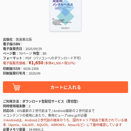
出版社
医歯薬出版
電子版ISBN
電子版発売日
2025/09/29
ページ数
70ページ
判型
B5
フォーマット
PDF（パソコンへのダウンロード不可）
¥1,650
電子版販売価格：
(本体¥1,500＋税10％)
印刷版ISSN
0039-2359
印刷版発行年月
2025/09
カートに入れる
ご利用方法
ダウンロード型配信サービス（買切型）
同時使用端末数
2
対応OS
iOS最新の２世代前まで / Android最新の２世代前まで
※コンテンツの使用にあたり、専用ビューアisho.jpが必要
※Androidは、Android２世代前の端末のうち、国内キャリア経由で販売されている端
末（Xperia、GALAXY、AQUOS、ARROWS、Nexusなど）にて動作確認しています
必要メモリ容量
34 MB以上