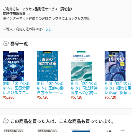
ご利用方法
アクセス型配信サービス（買切型）
同時使用端末数
1
※インターネット経由でのWEBブラウザによるアクセス参照
※導入・利用方法の詳細は
こちら
巻号一覧
別冊「医学のあ
別冊「医学のあ
別冊「医学のあ
別冊「医学のあ
ゆみ」医療分野
ゆみ」医師の働
ゆみ」司法精神
ゆみ」細胞を用
におけるブロ...
き方改革――...
医学への招待...
いた再生医療...
¥5,280
¥5,720
¥5,720
¥5,720
この商品を買った人は、こんな商品も買っています。