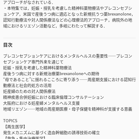
アプローチがなされている．
・本特集では，妊娠・授乳を考慮した精神科薬物療法やプレコンセプシ
ョンケア，米国で産後うつ病に適応となった新規抗うつ薬brexanolone，
認知行動療法や対人関係療法などの心理療法的アプローチ，病院外の地
域におけるリエゾン活動など，多岐にわたって解説する．
目次
プレコンセプションケアにおけるメンタルヘルスの重要性――プレコン
セプションケア専門外来を通じて
妊娠・授乳を考慮した精神科薬物療法
産後うつ病に対する新規治療薬brexanoloneへの期待
“母であること”に揺れるこころに寄り添う――周産期支援における認知行
動療法と社会的処方の活用
妊産婦のための対人関係療法
精神疾患合併妊娠における臨床倫理コンサルテーション
大阪府における妊産婦メンタルヘルス支援
地域リエゾン――地域の周産期医療・母子保健を精神科が支援する意義
TOPICS
【再生医学】
発生メカニズムに基づく造血幹細胞の誘導技術の確立
【救急・集中治療医学】