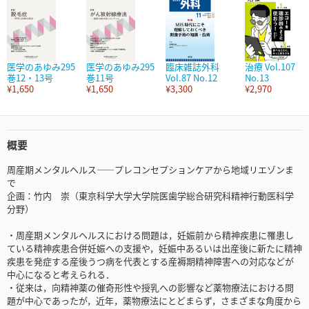
医学のあゆみ295
医学のあゆみ295
臨床雑誌外科
治療 Vol.107
巻12・13号
巻11号
Vol.87 No.12
No.13
¥1,650
¥1,650
¥3,300
¥2,970
概要
周産期メンタルヘルス――プレコンセプションケアから地域リエゾンま
で
企画：竹内 崇（東京科学大学大学院医歯学総合研究科精神行動医科学
分野）
・周産期メンタルヘルスにおける問題は，妊娠前から精神疾患に罹患し
ている精神疾患合併妊娠への支援や，妊娠中あるいは出産後に新たに精神
疾患を発症する産後うつ病を代表とする産褥期精神障害への対応などが
中心になると考えられる．
・従来は，向精神薬の催奇形性や授乳への影響など薬物療法における問
題が中心であったが，近年，薬物療法にとどまらず，さまざまな角度から