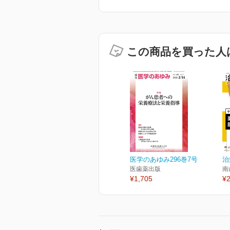
この商品を買った人
医学のあゆみ296巻7号
治療
医歯薬出版
南
¥1,705
¥2