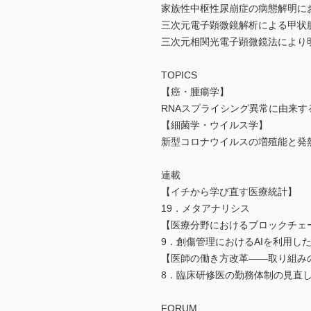
家族性中枢性尿崩症の病態解明に
三次元電子顕微鏡解析による甲状
三次元相関光電子顕微鏡法により
TOPICS
【癌・腫瘍学】
RNAスプライシング異常に由来
【細菌学・ウイルス学】
新型コロナウイルスの増殖能と発
連載
【イチから学び直す医療統計】
19．メタアナリシス
【医療分野におけるブロックチェー
9．創傷管理におけるAIを利用し
【医師の働き方改革――取り組み
8．臨床研修医の勤務体制の見直
FORUM