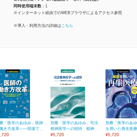
同時使用端末数
1
※インターネット経由でのWEBブラウザによるアクセス参照
※導入・利用方法の詳細は
こちら
冊「医学のあゆみ」医師
別冊「医学のあゆみ」司法
別冊「医学のあ
働き方改革――現場で...
精神医学への招待 精神...
を用いた再生医療 
,720
¥5,720
¥5,720