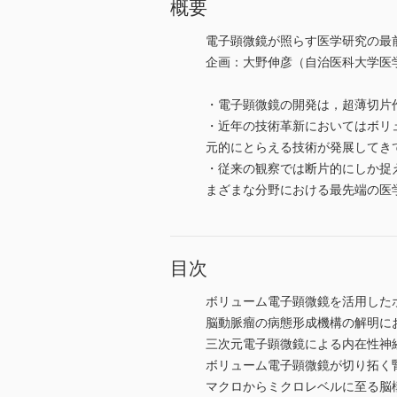
概要
電子顕微鏡が照らす医学研究の最
企画：大野伸彦（自治医科大学医
・電子顕微鏡の開発は，超薄切片
・近年の技術革新においてはボリ
元的にとらえる技術が発展してき
・従来の観察では断片的にしか捉
まざまな分野における最先端の医
目次
ボリューム電子顕微鏡を活用した
脳動脈瘤の病態形成機構の解明に
三次元電子顕微鏡による内在性神
ボリューム電子顕微鏡が切り拓く
マクロからミクロレベルに至る脳