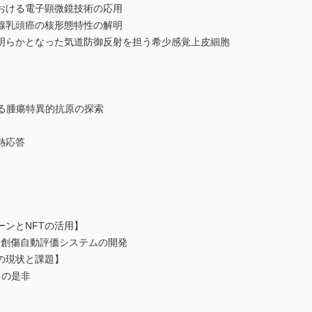
おける電子顕微鏡技術の応用
腺乳頭癌の核形態特性の解明
明らかとなった気道防御反射を担う希少感覚上皮細胞
する腫瘍特異的抗原の探索
熱応答
ンとNFTの活用】
た創傷自動評価システムの開発
の現状と課題】
しの是非