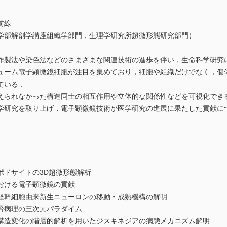
前線
学部解剖学講座組織学部門，生理学研究所超微形態研究部門）
作製法や染色法などのさまざまな関連技術の進歩を伴い，生命科学研究
ューム電子顕微鏡細胞が注目を集めており，細胞や組織だけでなく，個
ている．
えられなかった構造同士の相互作用や立体的な関係性などを可視化でき
学研究を取り上げ，電子顕微鏡技術が医学研究の進展に果たした貢献に
ポドサイトの3D超微形態解析
おける電子顕微鏡の貢献
経幹細胞由来新生ニューロンの移動・成熟機構の解明
腎病理の三次元パラダイム
構造変化の階層的解析を用いたジスキネジアの病態メカニズム解明