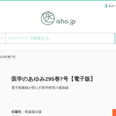
初め
ー
295巻7号
医学のあゆみ295巻7号【電子版】
電子顕微鏡が照らす医学研究の最前線
出版社
医歯薬出版