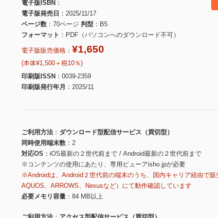
電子版ISBN
電子版発売日
2025/11/17
ページ数
70ページ
判型
B5
フォーマット
PDF（パソコンへのダウンロード不可）
¥1,650
電子版販売価格：
(本体¥1,500＋税10％)
印刷版ISSN
0039-2359
印刷版発行年月
2025/11
ご利用方法
ダウンロード型配信サービス（買切型）
同時使用端末数
2
対応OS
iOS最新の２世代前まで / Android最新の２世代前まで
※コンテンツの使用にあたり、専用ビューアisho.jpが必要
※Androidは、Android２世代前の端末のうち、国内キャリア経由で販
AQUOS、ARROWS、Nexusなど）にて動作確認しています
必要メモリ容量
84 MB以上
ご利用方法
アクセス型配信サービス（買切型）