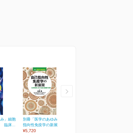
ゆみ」細胞
別冊「医学のあゆみ」自己
別冊「医学のあゆみ」緩和
臨床...
指向性免疫学の新展開...
医療のアップデート
¥5,720
¥5,720
¥