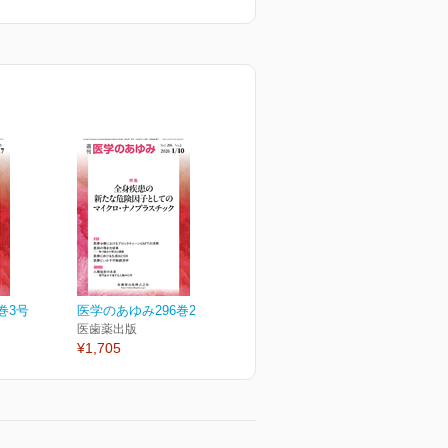
巻3号
医学のあゆみ296巻2号
医歯薬出版
¥1,705