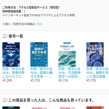
ご利用方法
アクセス型配信サービス（買切型）
同時使用端末数
1
※インターネット経由でのWEBブラウザによるアクセス参照
※導入・利用方法の詳細は
こちら
巻号一覧
別冊「医学のあ
別冊「医学のあ
別冊「医学のあ
別冊「医学のあ
ゆみ」医療分野
ゆみ」医師の働
ゆみ」司法精神
ゆみ」細胞を用
におけるブロ...
き方改革――...
医学への招待...
いた再生医療...
¥5,280
¥5,720
¥5,720
¥5,720
この商品を買った人は、こんな商品も買っています。