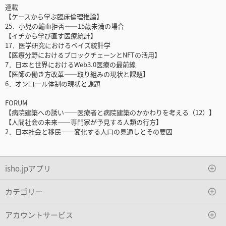
連載
【ケースから学ぶ臨床倫理推論】
25．小児の輸血拒否――15歳未満の場合
【イチから学び直す医療統計】
17．医学研究におけるベイズ統計学
【医療分野におけるブロックチェーンとNFTの活用】
7．日本と世界におけるWeb3.0医療の最前線
【医師の働き方改革――取り組みの現状と課題】
6．オンコール体制の現状と課題
FORUM
【病院建築への誘い――医療者と病院建築のかかわりを考える（12）】
【人間社会の未来――専門家が予見する人類の行方】
2．日本社会と移民――変化する人口の見通しとその要因
isho.jpアプリ
カテゴリー
アカウントサービス