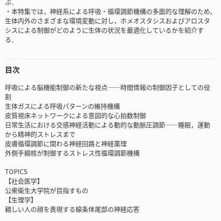
ぶ．
・本特集では，神経系による呼吸・循環調節機構の多面的な理解のため，
生体内外のさまざまな環境変動に対し，ホメオスタシスおよびアロスタ
シスによる制御がどのように生体の状況を最適化しているかを紹介す
る．
目次
呼吸による脳機能制御の新たな視点――時間情報の制御因子としての役
割
生体ガスによる呼吸パターンの維持機構
皮質視床ネットワークによる意図的な心拍数制御
日常生活における交感神経活動による動的な動脈圧調節――睡眠，運動
から精神的ストレスまで
皮膚循環調節に関わる神経回路と神経薬理
外側手綱核が制御するストレス性循環調節機構
TOPICS
【社会医学】
公衆衛生大学院が目指すもの
【生理学】
親しい人の顔を表現する線条体尾部の神経応答