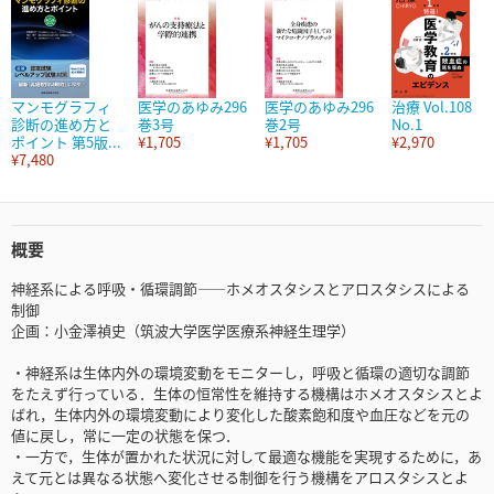
マンモグラフィ
医学のあゆみ296
医学のあゆみ296
治療 Vol.108
診断の進め方と
巻3号
巻2号
No.1
ポイント 第5版...
¥1,705
¥1,705
¥2,970
¥7,480
概要
神経系による呼吸・循環調節――ホメオスタシスとアロスタシスによる
制御
企画：小金澤禎史（筑波大学医学医療系神経生理学）
・神経系は生体内外の環境変動をモニターし，呼吸と循環の適切な調節
をたえず行っている．生体の恒常性を維持する機構はホメオスタシスとよ
ばれ，生体内外の環境変動により変化した酸素飽和度や血圧などを元の
値に戻し，常に一定の状態を保つ．
・一方で，生体が置かれた状況に対して最適な機能を実現するために，あ
えて元とは異なる状態へ変化させる制御を行う機構をアロスタシスとよ