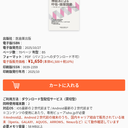
出版社
医歯薬出版
電子版ISBN
電子版発売日
2025/10/27
ページ数
70ページ
判型
B5
フォーマット
PDF（パソコンへのダウンロード不可）
¥1,650
電子版販売価格：
(本体¥1,500＋税10％)
印刷版ISSN
0039-2359
印刷版発行年月
2025/10
カートに入れる
ご利用方法
ダウンロード型配信サービス（買切型）
同時使用端末数
2
対応OS
iOS最新の２世代前まで / Android最新の２世代前まで
※コンテンツの使用にあたり、専用ビューアisho.jpが必要
※Androidは、Android２世代前の端末のうち、国内キャリア経由で販売されている端
末（Xperia、GALAXY、AQUOS、ARROWS、Nexusなど）にて動作確認しています
必要メモリ容量
58 MB以上