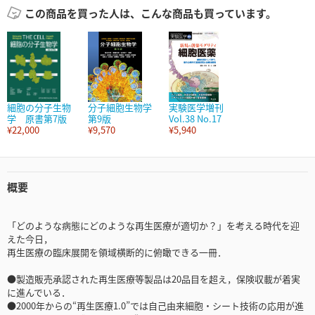
この商品を買った人は、こんな商品も買っています。
細胞の分子生物
分子細胞生物学
実験医学増刊
学 原書第7版
第9版
Vol.38 No.17
¥22,000
¥9,570
¥5,940
概要
「どのような病態にどのような再生医療が適切か？」を考える時代を迎
えた今日，
再生医療の臨床展開を領域横断的に俯瞰できる一冊．
●製造販売承認された再生医療等製品は20品目を超え，保険収載が着実
に進んでいる．
●2000年からの“再生医療1.0”では自己由来細胞・シート技術の応用が進