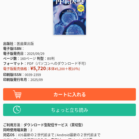
出版社
医歯薬出版
電子版ISBN
電子版発売日
2025/09/29
ページ数
160ページ
判型
B5判
フォーマット
PDF（パソコンへのダウンロード不可）
¥5,720
電子版販売価格：
(本体¥5,200＋税10％)
印刷版ISSN
0039-2359
印刷版発行年月
2025/09
カートに入れる
ちょっと立ち読み
ご利用方法
ダウンロード型配信サービス（買切型）
同時使用端末数
2
対応OS
iOS最新の２世代前まで / Android最新の２世代前まで