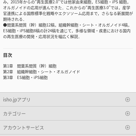
み，2015年からの“再生医療2.0”では他家由来細胞，ES細胞・iPS 細胞，
オルガノイドの応用が進んできた．これからの“再生医療3.0”では，産学
官連携による国際標準化戦略やエクソソーム応用まで，さらなる新展開が
期待される．
●間葉系間質（幹）細胞12稿，組織幹細胞・シート・オルガノイド4稿，
ES細胞・iPS細胞8稿の計24稿を通じて，多様な領域・疾患における国内
の再生医療の開発・応用状況を幅広く解説．
目次
第1章 間葉系間質（幹）細胞
第2章 組織幹細胞・シート・オルガノイド
第3章 ES細胞・iPS細胞
isho.jpアプリ
カテゴリー
アカウントサービス