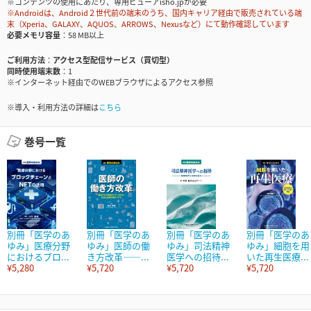
※コンテンツの使用にあたり、専用ビューアisho.jpが必要
※Androidは、Android２世代前の端末のうち、国内キャリア経由で販売されている端
末（Xperia、GALAXY、AQUOS、ARROWS、Nexusなど）にて動作確認しています
必要メモリ容量
58 MB以上
ご利用方法
アクセス型配信サービス（買切型）
同時使用端末数
1
※インターネット経由でのWEBブラウザによるアクセス参照
※導入・利用方法の詳細は
こちら
巻号一覧
別冊「医学のあ
別冊「医学のあ
別冊「医学のあ
別冊「医学のあ
ゆみ」医療分野
ゆみ」医師の働
ゆみ」司法精神
ゆみ」細胞を用
におけるブロ...
き方改革――...
医学への招待...
いた再生医療...
¥5,280
¥5,720
¥5,720
¥5,720