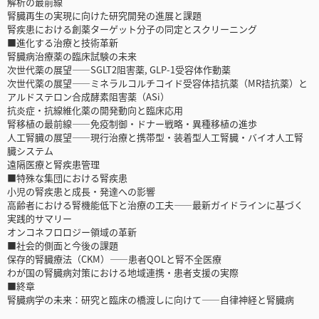
解析の最前線
腎臓再生の実現に向けた研究開発の進展と課題
腎疾患における創薬ターゲット分子の同定とスクリーニング
■進化する治療と技術革新
腎臓病治療薬の臨床試験の未来
次世代薬の展望――SGLT2阻害薬, GLP-1受容体作動薬
次世代薬の展望――ミネラルコルチコイド受容体拮抗薬（MR拮抗薬）と
アルドステロン合成酵素阻害薬（ASi）
抗炎症・抗線維化薬の開発動向と臨床応用
腎移植の最前線――免疫制御・ドナー戦略・異種移植の進歩
人工腎臓の展望――現行治療と携帯型・装着型人工腎臓・バイオ人工腎
臓システム
遠隔医療と腎疾患管理
■特殊な集団における腎疾患
小児の腎疾患と成長・発達への影響
高齢者における腎機能低下と治療の工夫――最新ガイドラインに基づく
実践的サマリー
オンコネフロロジー領域の革新
■社会的側面と今後の課題
保存的腎臓療法（CKM）――患者QOLと腎不全医療
わが国の腎臓病対策における地域連携・患者支援の実際
■終章
腎臓病学の未来：研究と臨床の橋渡しに向けて――自律神経と腎臓病