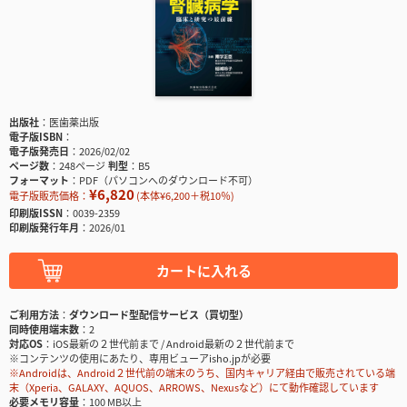
出版社
医歯薬出版
電子版ISBN
電子版発売日
2026/02/02
ページ数
248ページ
判型
B5
フォーマット
PDF（パソコンへのダウンロード不可）
¥6,820
電子版販売価格：
(本体¥6,200＋税10％)
印刷版ISSN
0039-2359
印刷版発行年月
2026/01
カートに入れる
ご利用方法
ダウンロード型配信サービス（買切型）
同時使用端末数
2
対応OS
iOS最新の２世代前まで / Android最新の２世代前まで
※コンテンツの使用にあたり、専用ビューアisho.jpが必要
※Androidは、Android２世代前の端末のうち、国内キャリア経由で販売されている端
末（Xperia、GALAXY、AQUOS、ARROWS、Nexusなど）にて動作確認しています
必要メモリ容量
100 MB以上