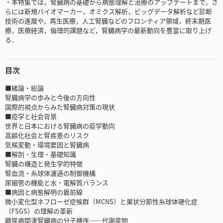
・本特集では，腎臓病の基礎から病態理解と治療のアップデートまで，さ
らには新規バイオマーカー，オミクス解析，ビッグデータ解析など診断
技術の進展や，再生医療，人工腎臓などのフロンティア領域，終末期医
療，医療経済，倫理的課題など，腎臓病学の最新動向を豊富に取り上げ
る．
目次
■緒論・総論
腎臓病学の歩みと今後の方向性
国際的視点からみた腎臓病対策の現状
■疫学と社会背景
世界と日本における腎臓病の疫学動向
高齢化社会と腎疾患のリスク
気候変動・環境要因と腎臓病
■解剖・生理・基礎知識
腎臓の構造と発生学的特徴
腎血流・糸球体濾過の制御機構
尿細管の機能と水・電解質バランス
■病因と病態解明の最前線
微小変化型ネフローゼ症候群（MCNS）と巣状分節性糸球体硬化症
（FSGS）の理解の革新
糖尿病関連腎臓病の分子機序――代謝産物