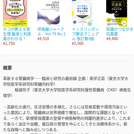
ネコが教える腎
呼吸器ジャーナ
インスリンポン
知識がつながる
生理 輸液と利尿
ル Vol.74 No.2
プ療法マニュア
抗菌薬
薬がわかる！
¥4,510
ル 改訂第4版
¥4,400
¥2,750
¥5,500
概要
革新する腎臓病学――臨床と研究の最前線 企画：南学正臣（東京大学大
学院医学系研究科腎臓内科学）
稲城玲子（東京大学大学院医学系研究科慢性腎臓病（CKD）病態生
理学）
・高齢化の進行，生活習慣の多様化，さらには気候変動や環境汚染とい
った要因により，腎臓病は世界規模で増加し，国際的な課題となってい
る．一方で，新規腎保護薬の登場や病態解明の飛躍的進歩により，これま
で長らく血圧や血糖，蛋白尿の管理を中心としてきた治療体系から，新
たな段階へと踏み出しつつある．