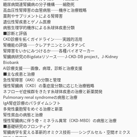
糖尿病関連腎臓病の分子機構――細胞死
高血圧性腎障害の血管病態――機序と治療戦略
薬剤やサプリメントによる腎障害
遺伝性腎疾患とゲノム医療
病態生理学的機序による糸球体疾患分類
■診断と評価
CKD診療を拓くガイドライン――実践的活用
腎機能の評価――クレアチニンとシスタチンC
腎障害をいかにみつけるか――各種バイオマーカー
腎臓病研究のBigdataリソース――J-CKD-DB project，J-Kidney
Biobank
AI診療支援――画像，病理，診断と治療支援
■主な疾患と治療
急性腎障害（AKI）の分類と管理
慢性腎臓病（CKD）の重症度分類に応じた治療戦略
ネフローゼ症候群をきたす糸球体疾患の治療と新薬開発
Pulmonary renal syndromeの病態と治療
IgA腎症診療のパラダイムシフト
多発性嚢胞腎をめぐる治療と新薬
腎性貧血の病態と治療
慢性腎臓病に伴う骨・ミネラル異常（CKD-MBD）の病態と治療
■基礎研究のフロンティア
腎臓病学を変える革新的オミクス技術――シングルセル・空間オミクス