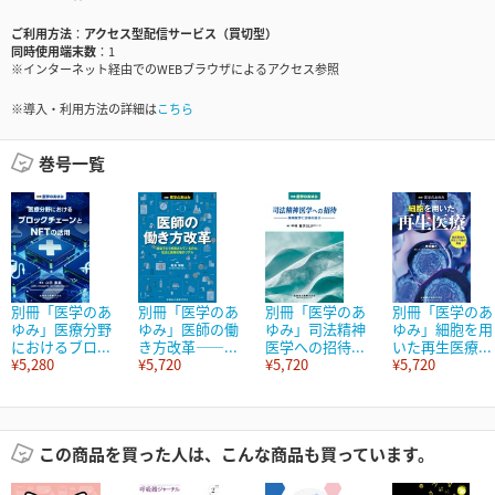
ご利用方法
アクセス型配信サービス（買切型）
同時使用端末数
1
※インターネット経由でのWEBブラウザによるアクセス参照
※導入・利用方法の詳細は
こちら
巻号一覧
別冊「医学のあ
別冊「医学のあ
別冊「医学のあ
別冊「医学のあ
ゆみ」医療分野
ゆみ」医師の働
ゆみ」司法精神
ゆみ」細胞を用
におけるブロ...
き方改革――...
医学への招待...
いた再生医療...
¥5,280
¥5,720
¥5,720
¥5,720
この商品を買った人は、こんな商品も買っています。