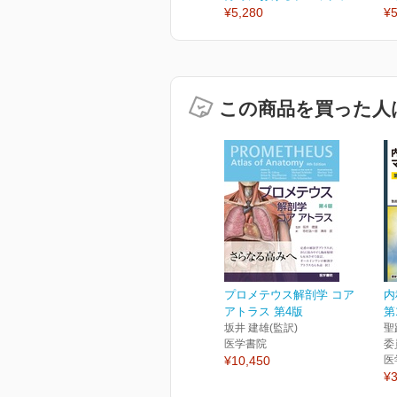
¥5,280
¥5
この商品を買った人
プロメテウス解剖学 コア
内
アトラス 第4版
第
坂井 建雄(監訳)
聖
医学書院
委
¥10,450
医
¥3