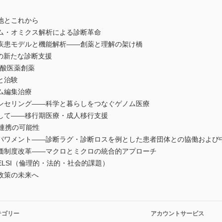
地とこれから
ム・オミクス解析による診断革命
疾患モデルと機能解析――創薬と理解の架け橋
の新たな診断支援
核酸医薬創薬
と治験
ム編集治療
ンセリング――科学と暮らしをつなぐゲノム医療
して――移行期医療・成人移行支援
連携の可能性
パワメント――診断ラグ・診断ロスを例とした患者団体との協働および
価制度改革――マクロとミクロの統合的アプローチ
LSI（倫理的・法的・社会的課題）
政策の未来へ
テゴリー
アカウントサービス