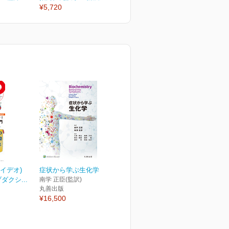
¥5,720
¥5,720
¥
・イデオ)
症状から学ぶ生化学
ブダクシ...
南学 正臣(監訳)
丸善出版
¥16,500