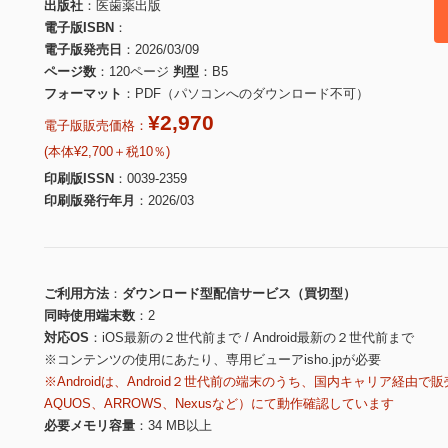
出版社
医歯薬出版
電子版ISBN
電子版発売日
2026/03/09
ページ数
120ページ
判型
B5
フォーマット
PDF（パソコンへのダウンロード不可）
¥2,970
電子版販売価格：
(本体¥2,700＋税10％)
印刷版ISSN
0039-2359
印刷版発行年月
2026/03
ご利用方法
ダウンロード型配信サービス（買切型）
同時使用端末数
2
対応OS
iOS最新の２世代前まで / Android最新の２世代前まで
※コンテンツの使用にあたり、専用ビューアisho.jpが必要
※Androidは、Android２世代前の端末のうち、国内キャリア経由で販
AQUOS、ARROWS、Nexusなど）にて動作確認しています
必要メモリ容量
34 MB以上