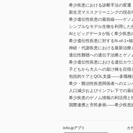
希少疾患における診断手法の変遷
新生児マススクリーニングの現在
希少遺伝性疾患の最前線――ゲノ
シンプルなモデル生物を利用した
AIとビッグデータが拓く希少疾患
希少遺伝性疾患に対するN-of-1+
神経・代謝疾患における最新治療
遺伝性難聴への遺伝子治療とゲノ
希少遺伝性疾患における遺伝カウ
子どもから大人への架け橋を目指
包括的ケアとQOL支援――多職種
希少・難治性疾患関係者へのエン
人口減少およびインフレ下での薬
希少疾患のゲノム情報の利活用とE
国際連携と市民参画――希少疾患
isho.jpアプリ
カ