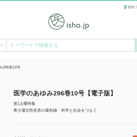
初め
ー
296巻10号
医学のあゆみ296巻10号【電子版】
第1土曜特集
希少遺伝性疾患の最前線 科学と社会をつなぐ