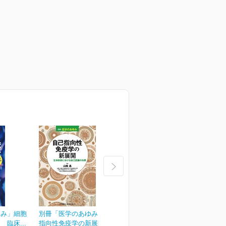
ゆみ」細胞
別冊「医学のあゆみ」自己
別冊「医学のあゆみ」緩和
臨床...
指向性免疫学の新展開...
医療のアップデート