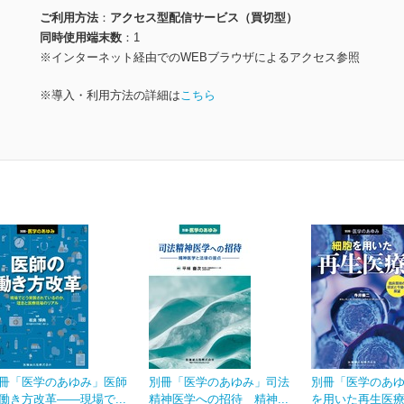
ご利用方法
アクセス型配信サービス（買切型）
同時使用端末数
1
※インターネット経由でのWEBブラウザによるアクセス参照
※導入・利用方法の詳細は
こちら
冊「医学のあゆみ」医師
別冊「医学のあゆみ」司法
別冊「医学のあ
働き方改革――現場で...
精神医学への招待 精神...
を用いた再生医療 