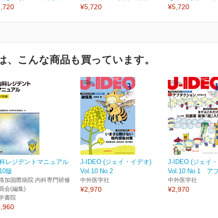
,720
¥5,720
¥5,720
は、こんな商品も買っています。
科レジデントマニュアル
J-IDEO (ジェイ・イデオ)
J-IDEO (ジェイ
10版
Vol.10 No.2
Vol.10 No.1 ア
路加国際病院 内科専門研修
中外医学社
中外医学社
員会(編集)
¥2,970
¥2,970
学書院
,960