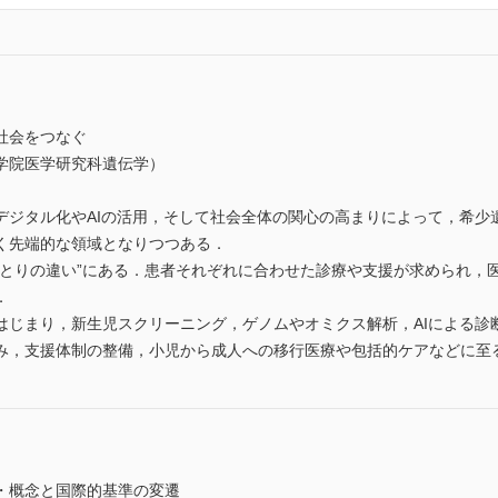
社会をつなぐ
学院医学研究科遺伝学）
デジタル化やAIの活用，そして社会全体の関心の高まりによって，希少
く先端的な領域となりつつある．
ひとりの違い”にある．患者それぞれに合わせた診療や支援が求められ，
．
はじまり，新生児スクリーニング，ゲノムやオミクス解析，AIによる診
み，支援体制の整備，小児から成人への移行医療や包括的ケアなどに至
・概念と国際的基準の変遷