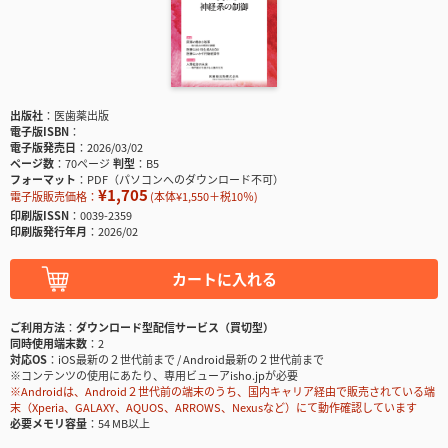
出版社
医歯薬出版
電子版ISBN
電子版発売日
2026/03/02
ページ数
70ページ
判型
B5
フォーマット
PDF（パソコンへのダウンロード不可）
¥1,705
電子版販売価格：
(本体¥1,550＋税10％)
印刷版ISSN
0039-2359
印刷版発行年月
2026/02
カートに入れる
ご利用方法
ダウンロード型配信サービス（買切型）
同時使用端末数
2
対応OS
iOS最新の２世代前まで / Android最新の２世代前まで
※コンテンツの使用にあたり、専用ビューアisho.jpが必要
※Androidは、Android２世代前の端末のうち、国内キャリア経由で販売されている端
末（Xperia、GALAXY、AQUOS、ARROWS、Nexusなど）にて動作確認しています
必要メモリ容量
54 MB以上