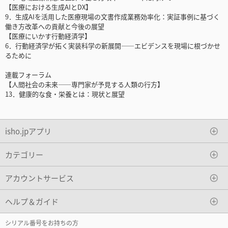
【医療における生成AIとDX】
9．生成AIを活用した医療現場の文書作成業務効率化：実証事例に基づく
働き方改革への貢献と今後の展望
【医療にいかす行動経済学】
6．行動経済学が拓く実装科学の新展開――エビデンスを現場に根づかせ
るために
連載フォーラム
【人間社会の未来――専門家が予見する人類の行方】
13．健康的な食・栄養とは：現状と展望
isho.jpアプリ
カテゴリー
アカウントサービス
ヘルプ＆ガイド
シリアル番号をお持ちの方