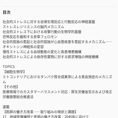
目次
社会的ストレスに対する自律生理反応と行動反応の神経基盤
ストレスレジリエンスの脳内メカニズム
社会的ストレス下における攻撃行動の生物学的基盤
恐怖反応を緩和する安寧フェロモン
社会的孤独の惹起と社会的孤独が心血管疾患を惹起するメカニズム――
オキシトシン神経系の変容
慢性ストレスによる血球動態の変化と疾患増悪機構
社会的ストレスによる依存性薬物に対する欲求増強の神経機構
TOPICS
【細胞生物学】
ミトコンドリアにおけるタンパク質合成異常による貧血発症のメカニズ
ム
【その他】
医療現場でのカスタマーハラスメント対応：厚生労働省告示および改正
労働施策総合推進法
連載
【医師の働き方改革――取り組みの現状と課題】
17．地域医療構想と医師の働き方改革：2040年に向けて