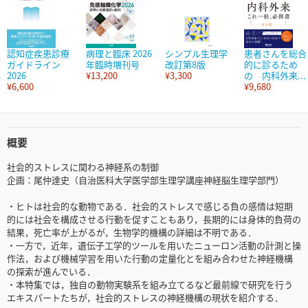
認知症疾患診療
病理と臨床 2026
シンプル生理学
患者さんを総合
ガイドライン
年臨時増刊号
改訂第8版
的に診るため
2026
¥13,200
¥3,300
の 内科外来...
¥6,600
¥9,680
概要
社会的ストレスに関わる神経系の制御
企画：尾仲達史（自治医科大学医学部生理学講座神経脳生理学部門）
・ヒトは社会的な動物である．社会的ストレスで感じる負の感情は短期
的には社会を構成させる行動を促すこともあり，長期的には身体的負荷の
結果，死亡率が上がるが，生物学的機構の詳細は不明である．
・一方で，近年，遺伝子工学的ツールを用いたニューロン活動の計測と操
作法，および機械学習を用いた行動の定量化とを組み合わせた神経機構
の探索が進んでいる．
・本特集では，独自の動物実験系を組み立てるなど最前線で研究を行う
エキスパートたちが，社会的ストレスの神経機構の現状を紹介する．