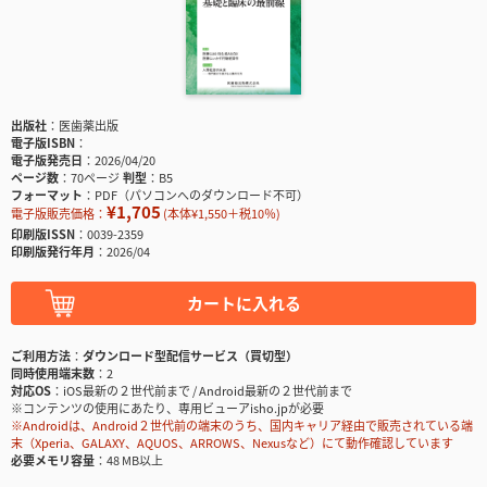
出版社
医歯薬出版
電子版ISBN
電子版発売日
2026/04/20
ページ数
70ページ
判型
B5
フォーマット
PDF（パソコンへのダウンロード不可）
¥1,705
電子版販売価格：
(本体¥1,550＋税10％)
印刷版ISSN
0039-2359
印刷版発行年月
2026/04
カートに入れる
ご利用方法
ダウンロード型配信サービス（買切型）
同時使用端末数
2
対応OS
iOS最新の２世代前まで / Android最新の２世代前まで
※コンテンツの使用にあたり、専用ビューアisho.jpが必要
※Androidは、Android２世代前の端末のうち、国内キャリア経由で販売されている端
末（Xperia、GALAXY、AQUOS、ARROWS、Nexusなど）にて動作確認しています
必要メモリ容量
48 MB以上