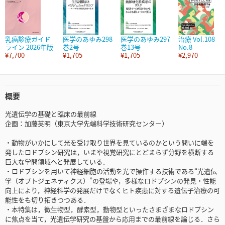
乳癌診療ガイド
医学のあゆみ298
医学のあゆみ297
治療 Vol.108
ライン 2026年版
巻2号
巻13号
No.8
¥7,700
¥1,705
¥1,705
¥2,970
概要
光遺伝学の基礎と臨床の最前線
企画：加藤英明（東京大学先端科学技術研究センター）
・動物がいかにして光を受け取り世界を見ているのかという問いに端を
発したロドプシン研究は，いまや視覚研究にとどまらず分野を横断する
巨大な学問領域へと発展している．
・ロドプシンを用いて神経細胞の活動を光で操作する技術である“光遺伝
学（オプトジェネティクス）”の登場や，多様なロドプシンの発見・性能
向上により，神経科学の発展だけでなくヒト疾患に対する遺伝子治療の可
能性をも切り拓きつつある．
・本特集は，微生物型，酵素型，動物型といったさまざまなロドプシン
に焦点を当て，光遺伝学研究の基盤から応用までの最前線を論じる．さら