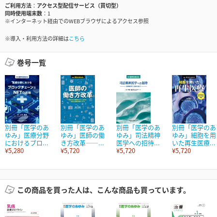
ご利用方法
アクセス型配信サービス（買切型）
同時使用端末数
1
※インターネット経由でのWEBブラウザによるアクセス参照
※導入・利用方法の詳細は
こちら
巻号一覧
別冊「医学のあ
別冊「医学のあ
別冊「医学のあ
別冊「医学のあ
ゆみ」医療分野
ゆみ」医師の働
ゆみ」司法精神
ゆみ」細胞を用
におけるブロ...
き方改革――...
医学への招待...
いた再生医療...
¥5,280
¥5,720
¥5,720
¥5,720
この商品を買った人は、こんな商品も買っています。