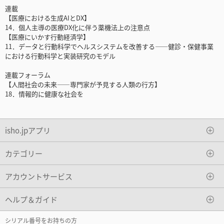
連載
【医療における生成AIとDX】
14．個人主導の医療DX化に伴う薬機法上の注意点
【医療にいかす行動経済学】
11．データと行動科学でヘルスシステムを改善する――健診・保健事業
における行動科学と実装研究のモデル
連載フォーラム
【人間社会の未来――専門家が予見する人類の行方】
18．情報的に健康な社会を
isho.jpアプリ
カテゴリー
アカウントサービス
ヘルプ＆ガイド
シリアル番号をお持ちの方