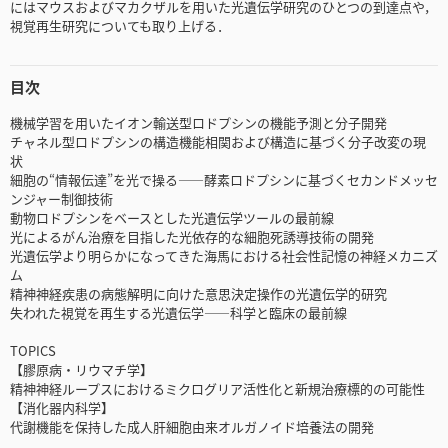
にはマウスおよびマカクザルを用いた光遺伝学研究のひとつの到達点や，
視覚再生研究についても取り上げる．
目次
機械学習を用いたイオン輸送型ロドプシンの機能予測と分子開発
チャネル型ロドプシンの構造機能相関および構造に基づく分子改変の現
状
細胞の“情報伝達”を光で操る――酵素ロドプシンに基づくセカンドメッセ
ンジャー制御技術
動物ロドプシンをベースとした光遺伝学ツールの最前線
光によるがん治療を目指した光依存的な細胞死誘導技術の開発
光遺伝学より明らかになってきた海馬における社会性記憶の神経メカニズ
ム
精神神経疾患の病態解明に向けた意思決定操作の光遺伝学的研究
失われた視覚を再生する光遺伝学――科学と臨床の最前線
TOPICS
【膠原病・リウマチ学】
精神神経ループスにおけるミクログリア活性化と新規治療標的の可能性
【消化器内科学】
代謝機能を保持した成人肝細胞由来オルガノイド培養法の開発