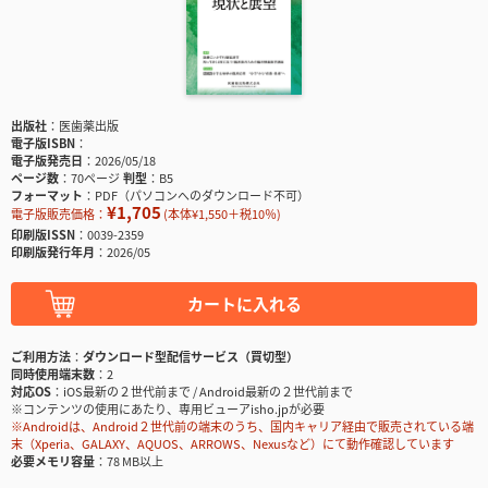
出版社
医歯薬出版
電子版ISBN
電子版発売日
2026/05/18
ページ数
70ページ
判型
B5
フォーマット
PDF（パソコンへのダウンロード不可）
¥1,705
電子版販売価格：
(本体¥1,550＋税10％)
印刷版ISSN
0039-2359
印刷版発行年月
2026/05
カートに入れる
ご利用方法
ダウンロード型配信サービス（買切型）
同時使用端末数
2
対応OS
iOS最新の２世代前まで / Android最新の２世代前まで
※コンテンツの使用にあたり、専用ビューアisho.jpが必要
※Androidは、Android２世代前の端末のうち、国内キャリア経由で販売されている端
末（Xperia、GALAXY、AQUOS、ARROWS、Nexusなど）にて動作確認しています
必要メモリ容量
78 MB以上