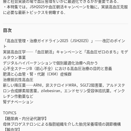
療と社会実装の場で血圧管理をいかに最適化できるかが重要である．
・本特集では，JSH2025や血圧朝活キャンペーンを軸に，実装高血圧克服
に必要な最新トピックスを俯瞰する．
目次
「高血圧管理・治療ガイドライン2025（JSH2025）」――改訂のポイン
ト
実装高血圧学――「血圧朝活」キャンペーンと「高血圧ゼロのまち」モデ
ルタウン事業
デジタルハイパーテンションで個別最適化治療へ向かう
心不全ステージB（前心不全）における高血圧治療の目的と意義
肥満と心血管・腎・代謝（CKM）症候群
治療抵抗性高血圧
新しい降圧薬――ARNI，非ステロイドMRA，SGLT2阻害薬，アルドステ
ロン合成酵素阻害薬，zilebesiran，エンドセリン受容体拮抗薬，インク
レチン作動薬など
腎デナベーション
TOPICS
【糖尿病・内分泌代謝学】
母体プロゲステロンによる脂肪組織を介した胎児栄養環境の調節機構
【輸血学】