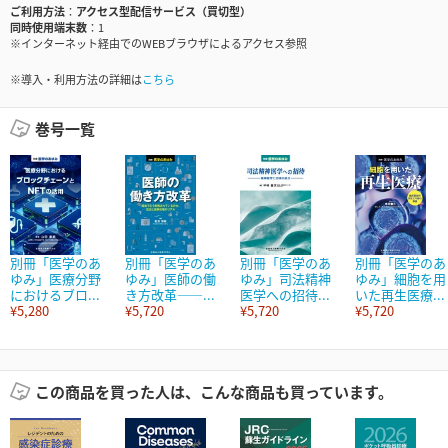
ご利用方法
アクセス型配信サービス（買切型）
同時使用端末数
1
※インターネット経由でのWEBブラウザによるアクセス参照
※導入・利用方法の詳細は
こちら
巻号一覧
別冊「医学のあ
別冊「医学のあ
別冊「医学のあ
別冊「医学のあ
ゆみ」医療分野
ゆみ」医師の働
ゆみ」司法精神
ゆみ」細胞を用
におけるブロ...
き方改革――...
医学への招待...
いた再生医療...
¥5,280
¥5,720
¥5,720
¥5,720
この商品を買った人は、こんな商品も買っています。