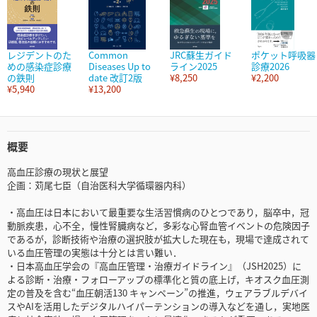
レジデントのた
Common
JRC蘇生ガイド
ポケット呼吸器
めの感染症診療
Diseases Up to
ライン2025
診療2026
の鉄則
date 改訂2版
¥8,250
¥2,200
¥5,940
¥13,200
概要
高血圧診療の現状と展望
企画：苅尾七臣（自治医科大学循環器内科）
・高血圧は日本において最重要な生活習慣病のひとつであり，脳卒中，冠
動脈疾患，心不全，慢性腎臓病など，多彩な心腎血管イベントの危険因子
であるが，診断技術や治療の選択肢が拡大した現在も，現場で達成されて
いる血圧管理の実態は十分とは言い難い．
・日本高血圧学会の『高血圧管理・治療ガイドライン』（JSH2025）に
よる診断・治療・フォローアップの標準化と質の底上げ，キオスク血圧測
定の普及を含む“血圧朝活130 キャンペーン”の推進，ウェアラブルデバイ
スやAIを活用したデジタルハイパーテンションの導入などを通し，実地医