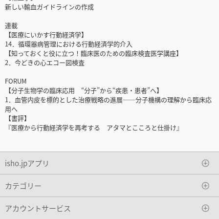
新しい輸血ガイドラインの作成
連載
【医療にいかす行動経済学】
14．循環器病管理における行動経済学的介入
【知っておくと役に立つ！臨床医のための臨床検査医学講座】
2．今どきの心エコー図検査
FORUM
【分子生物学の臨床応用 “分子”から“疾患・患者”へ】
1．血管内皮を標的とした治療戦略の進展――分子機構の理解から臨床応
用へ
【書評】
『医療から行動経済学を再考する アタマとこころと仕掛け』
isho.jpアプリ
カテゴリー
アカウントサービス