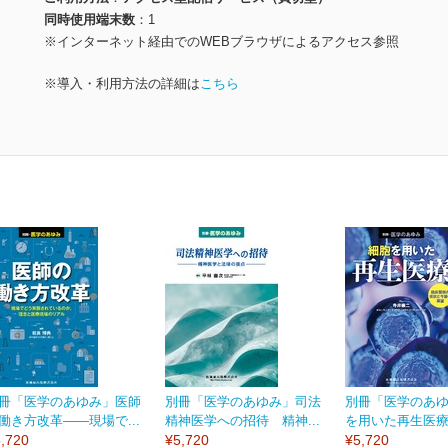
同時使用端末数
1
※インターネット経由でのWEBブラウザによるアクセス参照
※導入・利用方法の詳細は
こちら
冊「医学のあゆみ」医師
別冊「医学のあゆみ」司法
別冊「医学のあ
働き方改革――現場で...
精神医学への招待 精神...
を用いた再生医療 
,720
¥5,720
¥5,720