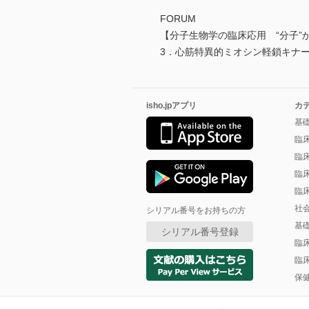
FORUM
【分子生物学の臨床応用 “分子”か
3．心筋特異的ミオシン軽鎖キナーゼ
isho.jpアプリ
カ
基
臨
臨
臨
臨
社
シリアル番号をお持ちの方
基
シリアル番号登録
臨
臨
保