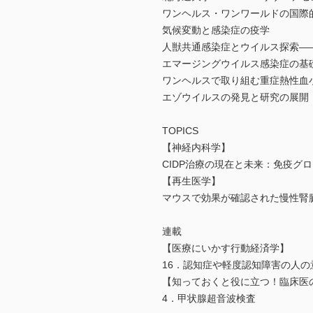
ワンヘルス・ワンワールドの国際
気候変動と感染症の疫学
人獣共通感染症とウイルス探索―
エマージングウイルス感染症の基
ワンヘルスで取り組む重症熱性血小
エゾウイルスの発見と研究の展開
TOPICS
【神経内科学】
CIDP治療の現在と未来：免疫グ
【再生医学】
マウスで効果が確認された慢性腎
連載
【医療にいかす行動経済学】
16．認知症や軽度認知障害の人
【知っておくと役に立つ！臨床医
4．甲状腺超音波検査