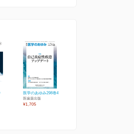
9
医学のあゆみ298巻4号
医歯薬出版
¥1,705