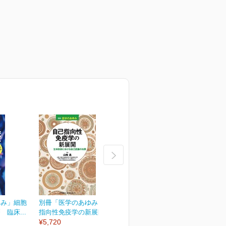
ゆみ」細胞
別冊「医学のあゆみ」自己
別冊「医学のあゆみ」緩和
臨床...
指向性免疫学の新展開...
医療のアップデート
¥5,720
¥5,720
¥