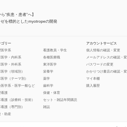
ら“疾患・患者”へ】
を標的としたmyotropeの開発
テゴリー
アカウントサービス
礎医学系
看護教員・学生
個人情報の確認・変更
床医学・内科系
各種医療職
メールアドレスの確認・変
床医学・外科系
東洋医学
パスワードの変更
床医学（領域別）
栄養学
かかりつけ書店の確認・変
床医学（テーマ別）
薬学
マイ本棚
会医学系・医学一般など
歯科学
購入履歴
礎看護
保健・体育
床看護（診療科・技術）
セット・雑誌年間購読
床看護（専門別）
雑誌
健・助産