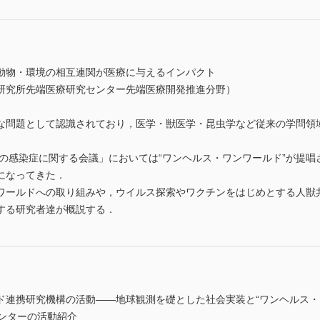
動物・環境の相互連関が医療に与えるインパクト
研究所先端医療研究センター先端医療開発推進分野）
な問題として認識されており，医学・獣医学・昆虫学など従来の学問領
物の感染症に関する会議」においては“ワンヘルス・ワンワールド”が提
になってきた．
ワールドへの取り組みや，ウイルス探索やワクチンをはじめとする人獣
する研究者達が概説する．
ド連携研究機構の活動――地球観測を礎とした社会実装と“ワンヘルス・
チセンターの活動紹介