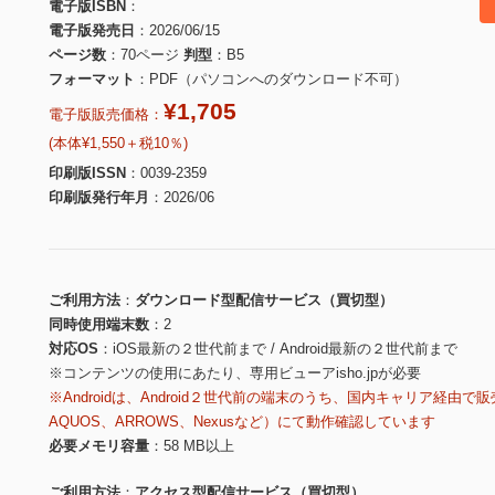
電子版ISBN
電子版発売日
2026/06/15
ページ数
70ページ
判型
B5
フォーマット
PDF（パソコンへのダウンロード不可）
¥1,705
電子版販売価格：
(本体¥1,550＋税10％)
印刷版ISSN
0039-2359
印刷版発行年月
2026/06
ご利用方法
ダウンロード型配信サービス（買切型）
同時使用端末数
2
対応OS
iOS最新の２世代前まで / Android最新の２世代前まで
※コンテンツの使用にあたり、専用ビューアisho.jpが必要
※Androidは、Android２世代前の端末のうち、国内キャリア経由で販
AQUOS、ARROWS、Nexusなど）にて動作確認しています
必要メモリ容量
58 MB以上
ご利用方法
アクセス型配信サービス（買切型）