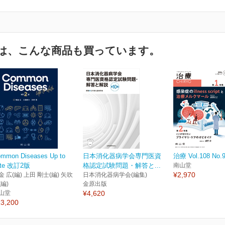
は、こんな商品も買っています。
mmon Diseases Up to
日本消化器病学会専門医資
治療 Vol.108 No.
ate 改訂2版
格認定試験問題・解答と...
南山堂
¥2,970
金 広(編) 上田 剛士(編) 矢吹
日本消化器病学会(編集)
(編)
金原出版
山堂
¥4,620
3,200