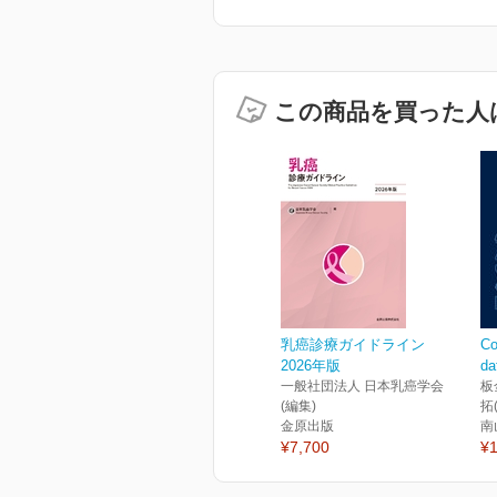
この商品を買った人
乳癌診療ガイドライン
Co
2026年版
d
一般社団法人 日本乳癌学会
板
(編集)
拓
金原出版
南
¥7,700
¥1